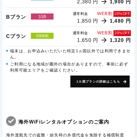
2,380 円
1,900 円
WEB割
通常料金
20%OFF
Bプラン
1GB
1,850 円
1,480 円
WEB割
通常料金
20%OFF
Cプラン
500MB
1,650 円
1,320 円
端末は、お申込みいただいた特定1ヵ国以外では利用できませ
ん。
ご利用になる地域が圏外の場合がありますので、事前に必ず
利用可能エリアをご確認ください。
1カ国プランの詳細はこちら
海外WiFiレンタルオプションのご案内
海外渡航先での盗難・紛失時の弁償代金を免除する補償制度