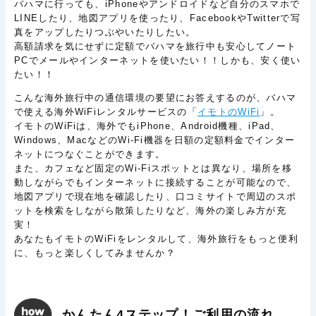
バハマに行っても、iPhoneやアンドロイドなど自分のスマホで
LINEしたり、地図アプリを使ったり、FacebookやTwitterで写
真をアップしたりつぶやいたりしたい。
高額請求を気にせずに定額でバハマを旅行中も安心してノート
PCでメールやインターネットを使いたい！！しかも、安く使い
たい！！
こんな海外旅行中の通信環境の要望にお答えするのが、バハマ
で使える海外WiFiレンタルサービスの「
イモトのWiFi
」。
イモトのWiFiは、海外でもiPhone、Android機種、iPad、
Windows、MacなどのWi-Fi機器を日額の定額料金でインター
ネットにつなぐことができます。
また、カフェなど固定のWi-Fiスポットとは異なり、場所を移
動しながらでもインターネットに接続することが可能なので、
地図アプリで現在地を確認したり、口コミサイトで周辺のスポ
ットを検索をしながら散策したりなど、海外の楽しみ方が充
実！
あなたもイモトのWiFiをレンタルして、海外旅行をもっと便利
に、もっと楽しくしてみませんか？
かんたん4ステップ！ご利用の流れ