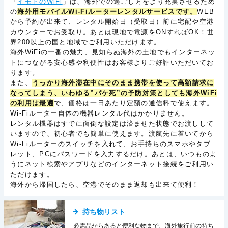
「
イモトのWiFi
」は、海外での過ごし方をより充実させるため
の
海外用モバイルWi-Fiルーターレンタルサービスです。
WEB
から予約が出来て、レンタル開始日（受取日）前に宅配や空港
カウンターでお受取り。あとは現地で電源をONすればOK！世
界200以上の国と地域でご利用いただけます。
海外WiFiの一番の魅力、見知らぬ海外の土地でもインターネッ
トにつながる安心感や利便性はお客様よりご好評いただいてお
ります。
また、
うっかり海外滞在中にそのまま携帯を使って高額請求に
なってしまう、いわゆる”パケ死”の予防対策としても海外WiFi
の利用は最適
で、価格は一日あたり定額の通信料で使えます。
Wi-Fiルーター自体の機器レンタル代はかかりません。
レンタル機器はすでに面倒な設定は済ませた状態でお渡しして
いますので、初心者でも簡単に使えます。渡航先に着いてから
Wi-Fiルーターのスイッチを入れて、お手持ちのスマホやタブ
レット、PCにパスワードを入力するだけ。あとは、いつものよ
うにネット検索やアプリなどのインターネット接続をご利用い
ただけます。
海外から帰国したら、空港でそのまま返却も出来て便利！
持ち物リスト
必需品からあると便利な物まで、海外旅行前の持ち