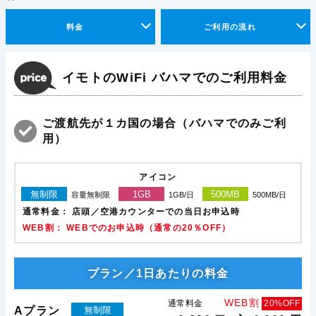
料金
ご利用の流れ
イモトのWiFi バハマでのご利用料金
ご渡航先が１カ国の場合（バハマでのみご利
用）
アイコン
無制限
1GB
500MB
容量無制限
1GB/日
500MB/日
通常料金：
店頭／空港カウンターでの当日お申込時
WEB割： WEBでのお申込時（通常の20％OFF）
プラン／1日あたりの料金
WEB割
通常料金
20%OFF
Aプラン
無制限