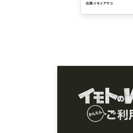
出演:イモトアヤコ