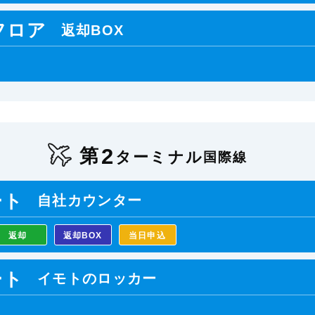
フロア
返却BOX
2
第
ターミナル
国際線
ート
自社カウンター
返却
返却BOX
当日申込
ート
イモトのロッカー