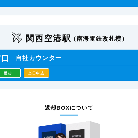
関西空港駅
（南海電鉄改札横）
窓口
自社カウンター
返却
当日申込
返却BOXについて