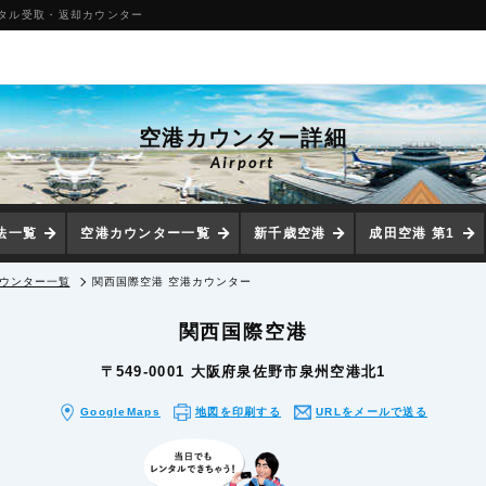
ンタル受取・返却カウンター
空港カウンター詳細
Airport
法一覧
空港カウンター一覧
新千歳空港
成田空港 第1
ウンター一覧
関西国際空港 空港カウンター
関西国際空港
〒549-0001 大阪府泉佐野市泉州空港北1
GoogleMaps
地図を印刷
する
URLをメール
で送る