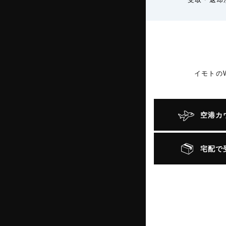
イモトの
空港カ
宅配で