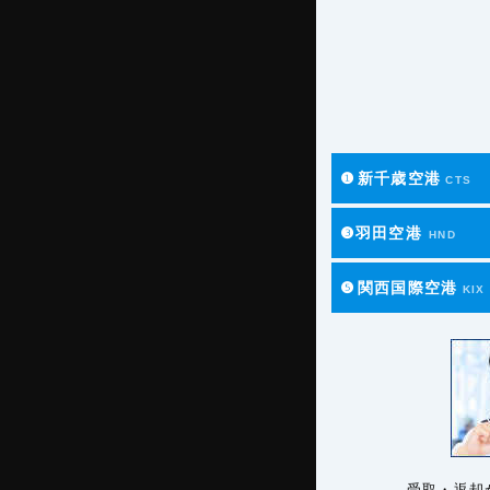
❶
新千歳空港
CTS
❸羽田空港
HND
❺
関西国際空港
KIX
受取・返却