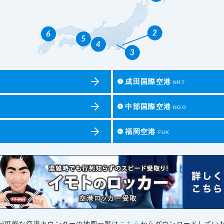
❷
成田国際空港
NRT
❹
中部国際空港
NGO
❻
福岡空港
FUK
が可能な空港カウンターの地図一覧は
こちら
からダウンロードしてい