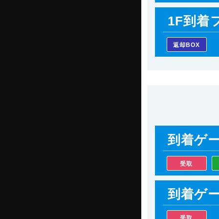
1F到着
返却BOX
到着ゲ
受取
到着ゲ
受取