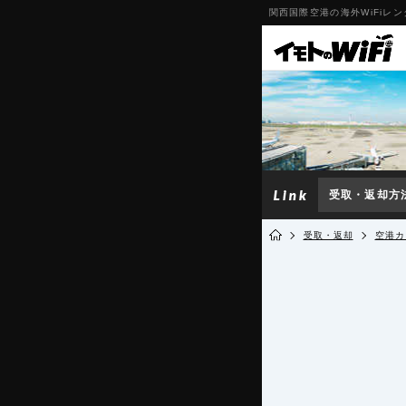
関西国際空港の海外WiFiレ
受取・返却方
受取・返却
空港カ