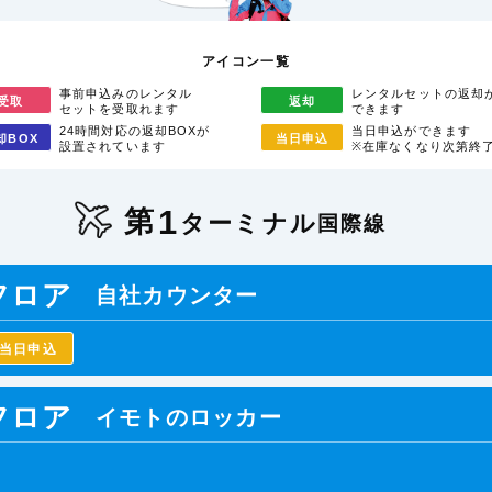
アイコン一覧
事前申込みのレンタル
レンタルセットの返却
受取
返却
セットを受取れます
できます
24時間対応の返却BOXが
当日申込ができます
却
BOX
当日
申込
設置されています
※在庫なくなり次第終
1
第
ターミナル
国際線
フロア
自社カウンター
当日申込
フロア
イモトのロッカー