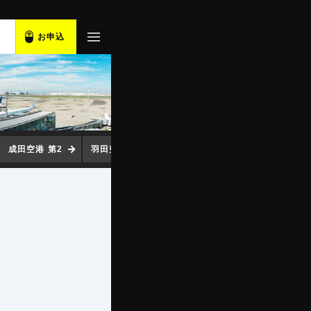
お申込
成田空港 第2
羽田空港
中部空港
関西空港
福岡