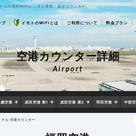
ナルの海外WiFiレンタル受取・返却カウンター
ップ
イモトのWiFiとは
ご利用について
料金プラン
空港カウンター詳細
Airport
千歳空港
成田空港 第1
成田空港 第2
羽田空港
中部
ミナル 空港カウンター