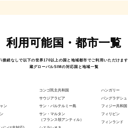
利用可能国・都市一覧
-Fi接続なしで以下の世界170以上の国と地域都市でご利用いただけま
蔵グローバルSIMの対応国と地域一覧
コンゴ民主共和国
ハンガリー
サウジアラビア
バングラデシュ
ャン
サン・バルテルミー島
フィジー共和国
ン
サン・マルタン
フィリピン
（フランス領アンティル）
フィンランド
イパンは非対応)
シエラレオネ