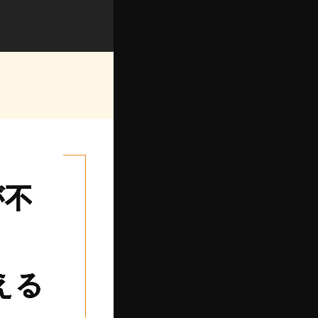
が不
える