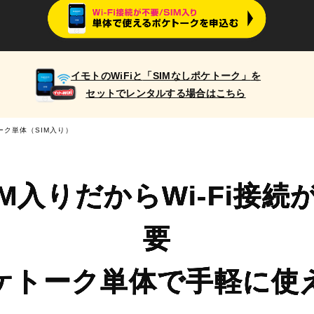
イモトのWiFiと
「SIMなしポケトーク」
を
セットでレンタルする場合はこちら
ーク単体（SIM入り）
IM入りだからWi-Fi接続
要
ケトーク単体で手軽に使