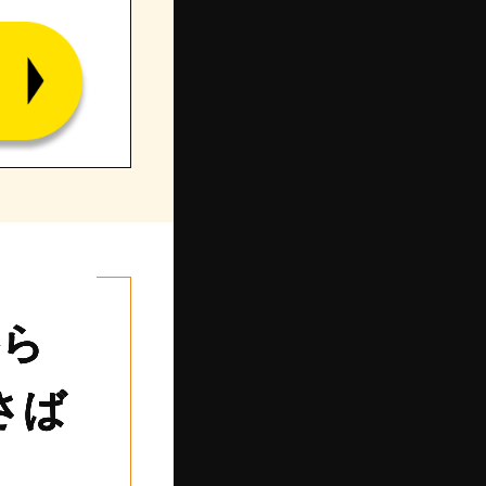
から
さば