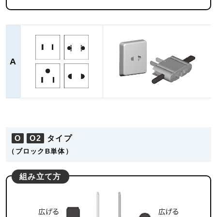
A
O
O2
タイプ
（ブロックB単体）
組み立て方