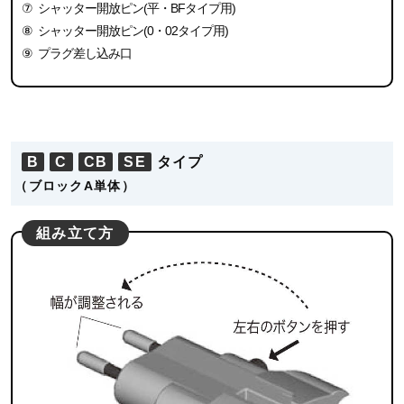
⑦
シャッター開放ピン(平・BFタイプ用)
⑧
シャッター開放ピン(0・02タイプ用)
⑨
プラグ差し込み口
B
C
CB
SE
タイプ
（ブロックA単体）
組み立て方