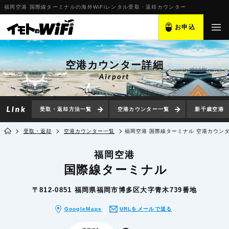
福岡空港 国際線ターミナルの海外WiFiレンタル受取・返却カウンター
お申込
空港カウンター詳細
Airport
受取・返却方法一覧
空港カウンター一覧
新千歳空港
受取・返却
空港カウンター一覧
福岡空港 国際線ターミナル 空港カウン
福岡空港
国際線ターミナル
〒812-0851 福岡県福岡市博多区大字青木739番地
GoogleMaps
URLをメールで送る