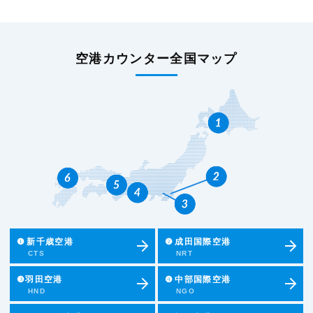
空港カウンター全国マップ
❶
新千歳空港
❷
成田国際空港
CTS
NRT
❸羽田空港
❹
中部国際空港
HND
NGO