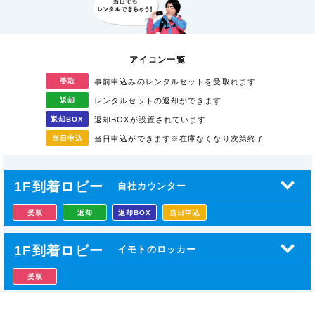
アイコン一覧
受取
事前申込みのレンタル
セットを受取れます
返却
レンタルセットの返却が
できます
返却
BOX
返却BOXが
設置されています
当日
申込
当日申込ができます
※在庫なくなり次第終了
1F到着ロビー
自社カウンター
受取
返却
返却BOX
当日申込
1F到着ロビー
イモトのロッカー
受取