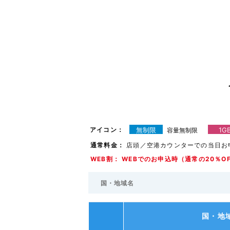
アイコン：
無制限
1G
容量無制限
通常料金：
店頭／空港カウンターでの当日お
WEB割： WEBでのお申込時（通常の20％O
国・地域名
国・地