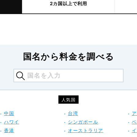
2カ国以上で利用
国名から料金を調べる
人気国
中国
台湾
ア
ハワイ
シンガポール
ベ
香港
オーストラリア
イ