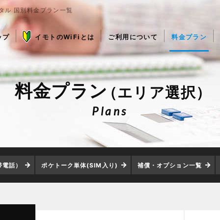
ンタル 国別料金プラン一覧
ップ
イモトのWiFiとは
ご利用について
料金プラン
料金プラン
（エリア選択）
Plans
帯電話）
ポケトーク単体(SIM入り)
補償・オプション一覧