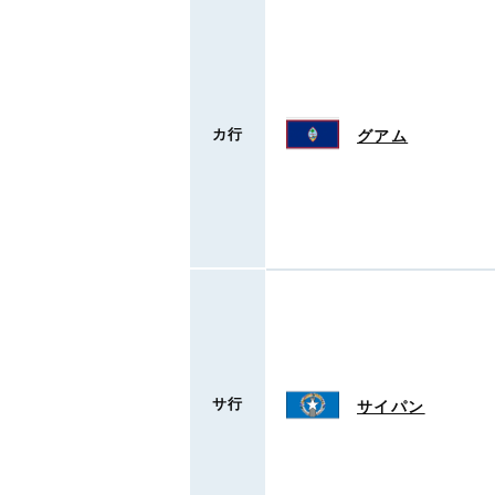
カ行
グアム
サ行
サイパン