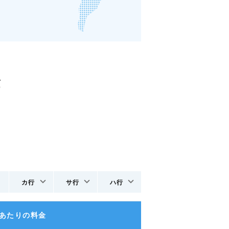
金
カ行
サ行
ハ行
日あたりの料金