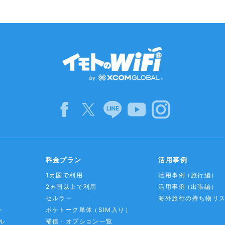
料金プラン
活用事例
1カ国で利用
活用事例
（旅行編）
2ヵ国以上で利用
活用事例
（出張編）
セルラー
海外旅行の持ち物リ
ト
ポケトーク単体
（SIM入り）
ル
補償・オプション一覧