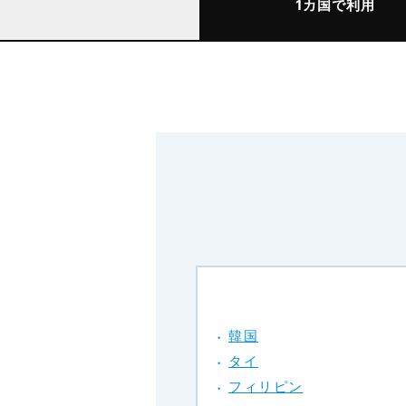
1カ国で利用
韓国
タイ
フィリピン