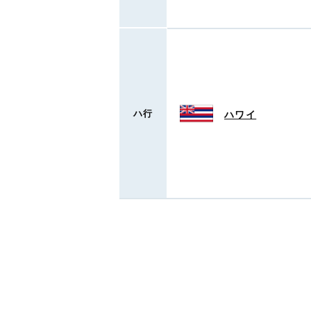
ハ行
ハワイ