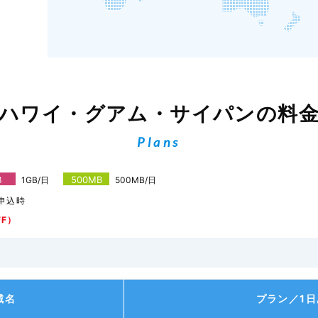
ハワイ・グアム・サイパンの料
Plans
B
500MB
1GB/日
500MB/日
申込時
FF）
域名
プラン／1