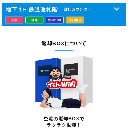
地下１F 鉄道
改札階
自社カウンター
受取
返却
返却BOX
当日申込
返却BOXについて
空港の返却BOXで
ラクラク返却！