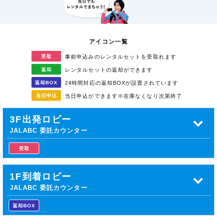
アイコン一覧
受取
事前申込みのレンタル
セットを受取れます
返却
レンタルセットの返却が
できます
返却
BOX
24時間対応の返却BOXが
設置されています
当日
申込
当日申込ができます
※在庫なくなり次第終了
3F出発ロビー
JALABC 委託カウンター
受取
1F到着ロビー
JALABC 委託カウンター
返却BOX