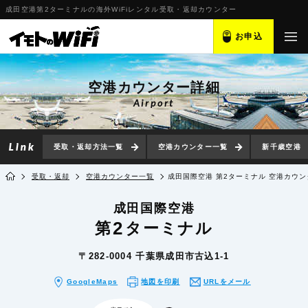
成田空港第2ターミナルの海外WiFiレンタル受取・返却カウンター
お申込
空港カウンター詳細
Airport
受取・返却方法一覧
空港カウンター一覧
新千歳空港
受取・返却
空港カウンター一覧
成田国際空港 第2ターミナル 空港カウン
成田国際空港
2
第
ターミナル
〒282-0004 千葉県成田市古込1-1
GoogleMaps
地図を印刷
URLをメール