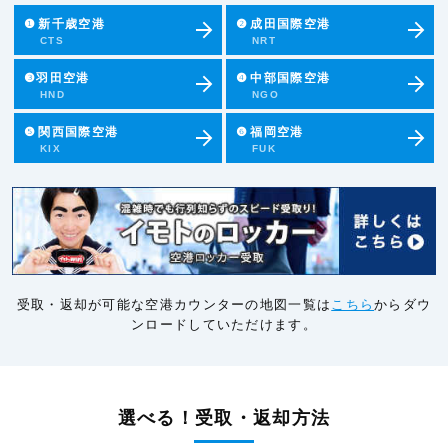
❶
新千歳空港
❷
成田国際空港
CTS
NRT
❸羽田空港
❹
中部国際空港
HND
NGO
❺
関西国際空港
❻
福岡空港
KIX
FUK
受取・返却が可能な空港カウンターの地図一覧は
こちら
からダウ
ンロードしていただけます。
選べる！受取・返却方法