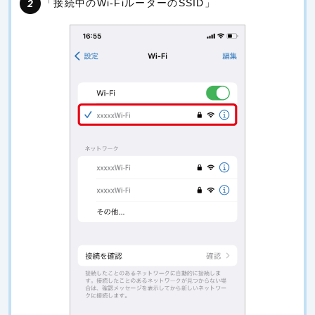
「接続中のWi-FiルーターのSSID」