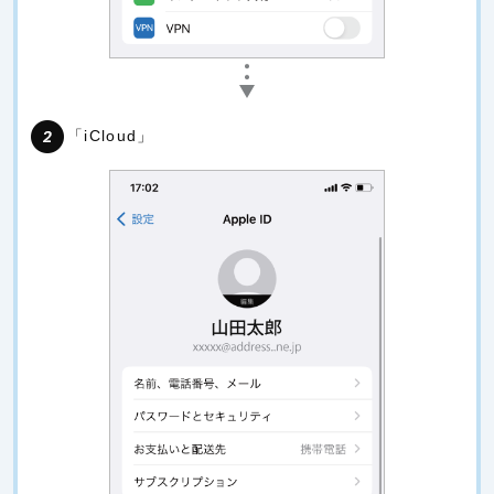
「iCloud」