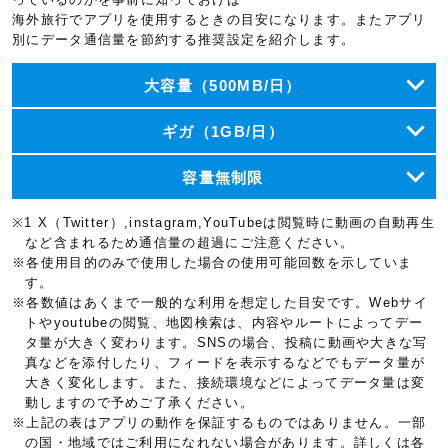
海外旅行でアプリを使用するときの目安になります。またアプリ
別にデータ通信量を節約する推奨設定を紹介します。
大容量（500MB/日）
ギガ（1GB/日）
容量無制限
※1 X（Twitter）,instagram,YouTubeは閲覧時に動画の自動再生
など含まれるため通信量の超過にご注意ください。
※各使用目的のみで使用した場合の使用可能回数を示していま
す。
※各数値はあくまで一般的な利用を想定した目安です。Webサイ
トやyoutubeの閲覧、地図検索は、内容やルートによってデー
タ量が大きく変わります。SNSの場合、投稿に動画や大きな写
真などを添付したり、フィードを表示するなどでもデータ量が
大きく変化します。また、接続環境などによってデータ量は変
動しますので予めご了承ください。
※上記の表はアプリの動作を保証するものではありません。一部
の国・地域ではご利用になれない場合があります。詳しくは各