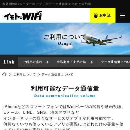
海外用WiFiルーターのアプリ別データ通信量の比較と節約術
お申込
ご利用について
Usage
ご利用の流れ
申込期限・支払方法
データ通信量につ
ご利用について
データ通信量について
利用可能なデータ通信量
Data communication volume
iPhoneなどのスマートフォンではWebページの閲覧や動画視聴、
Eメール、LINE、SNS、地図アプリなど
インターネットの様々なサービスやアプリが利用可能です。
何気なくいつも使っているアプリが実際にはどれだけの容量を使
っているのかを事前に知っておけば