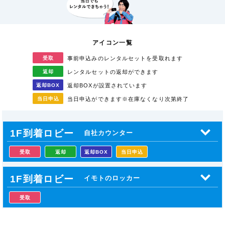
アイコン一覧
受取
事前申込みのレンタル
セットを受取れます
返却
レンタルセットの返却が
できます
返却
BOX
返却BOXが
設置されています
当日
申込
当日申込ができます
※在庫なくなり次第終了
1F到着ロビー
自社カウンター
受取
返却
返却BOX
当日申込
1F到着ロビー
イモトのロッカー
受取