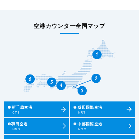
空港カウンター全国マップ
❶
新千歳空港
❷
成田国際空港
CTS
NRT
❸羽田空港
❹
中部国際空港
HND
NGO