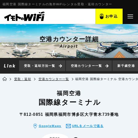
福岡空港 国際線ターミナルの海外WiFiレンタル受取・返却カウンター
お申込
空港カウンター詳細
Airport
受取・返却方法一覧
空港カウンター一覧
新千歳空港
受取・返却
空港カウンター一覧
福岡空港 国際線ターミナル 空港カウン
福岡空港
国際線ターミナル
〒812-0851 福岡県福岡市博多区大字青木739番地
GoogleMaps
URLをメールで送る