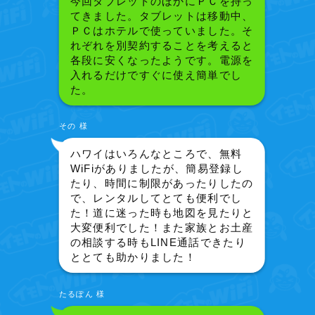
今回タブレットのほかにＰＣを持っ
てきました。タブレットは移動中、
ＰＣはホテルで使っていました。そ
れぞれを別契約することを考えると
各段に安くなったようです。電源を
入れるだけですぐに使え簡単でし
た。
その 様
ハワイはいろんなところで、無料
WiFiがありましたが、簡易登録し
たり、時間に制限があったりしたの
で、レンタルしてとても便利でし
た！道に迷った時も地図を見たりと
大変便利でした！また家族とお土産
の相談する時もLINE通話できたり
ととても助かりました！
たるぽん 様