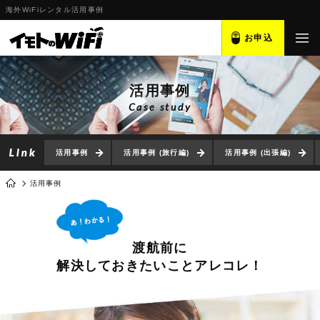
海外WiFiレンタル活用事例
お申込
活用事例
Case study
活用事例
活用事例 (旅行編)
活用事例 (出張編)
活用事例
渡航前に
解決しておきたいことアレコレ！