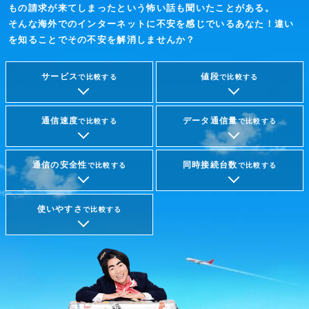
もの請求が来てしまったという怖い話も聞いたことがある。
そんな海外でのインターネットに不安を感じでいるあなた！違い
を知ることでその不安を解消しませんか？
サービス
値段
で比較する
で比較する
通信速度
データ通信量
で比較する
で比較する
通信の安全性
同時接続台数
で比較する
で比較する
使いやすさ
で比較する