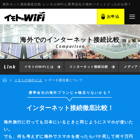
海外ネット接続徹底比較 レンタルWiFiと携帯会社の海外パケットどっちがお得？
お申込
海外でのインターネット接続比較
イモトのWiFiとは
インターネット接続比較
メディア
イモトのWiFiとは
データ通信量について
携帯会社の海外プランじゃ物足りないかも？
インターネット接続徹底比較！
海外旅行に行っても日本にいるときと同じようにスマホが使いた
い。
でも、何も考えずに海外でスマホを使ったらパケ死して何十万円