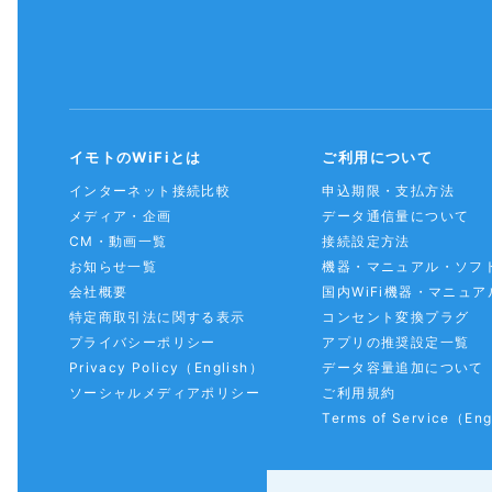
イモトのWiFiとは
ご利用について
インターネット接続比較
申込期限・支払方法
メディア・企画
データ通信量について
CM・動画一覧
接続設定方法
お知らせ一覧
機器・マニュアル・ソフ
会社概要
国内WiFi機器・マニュア
特定商取引法に関する表示
コンセント変換プラグ
プライバシーポリシー
アプリの推奨設定一覧
Privacy Policy
（English）
データ容量追加について
ソーシャルメディアポリシー
ご利用規約
Terms of Service
（Eng