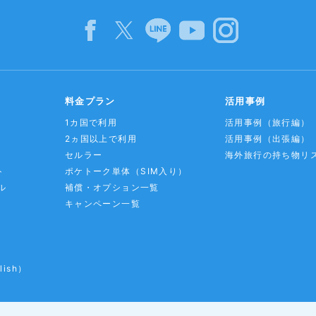
料金プラン
活用事例
1カ国で利用
活用事例
（旅行編）
2ヵ国以上で利用
活用事例
（出張編）
セルラー
海外旅行の持ち物リ
ト
ポケトーク単体
（SIM入り）
ル
補償・オプション一覧
キャンペーン一覧
lish）