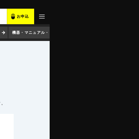
お申込
機器・マニュアル・ソフト
コンセント変換プラグ
アプ
。
す。