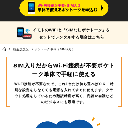
イモトのWiFiと
「SIMなしポケトーク」
を
セットでレンタルする場合はこちら
料金プラン
ポケトーク単体（SIM入り）
SIM入りだからWi-Fi接続が不要
ポケト
ーク単体で手軽に使える
Wi-Fi接続が不要なので、これ1台だけ持ち運べばＯＫ！
特
別な設定をしなくても電源を入れてすぐに使えます。
クラ
ウド処理をしているため翻訳精度が高く、商談や会議など
のビジネスにも最適です。