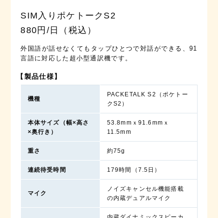
SIM入りポケトークS2
880円/日（税込）
外国語が話せなくてもタップひとつで対話ができる、91
言語に対応した超小型通訳機です。
【製品仕様】
PACKETALK S2（ポケトー
機種
クS2）
本体サイズ
（幅×高さ
53.8mmｘ91.6mmｘ
×奥行き）
11.5mm
重さ
約75g
連続待受時間
179時間（7.5日）
ノイズキャンセル機能搭載
マイク
の内蔵デュアルマイク
内蔵ダイナミックスピーカ