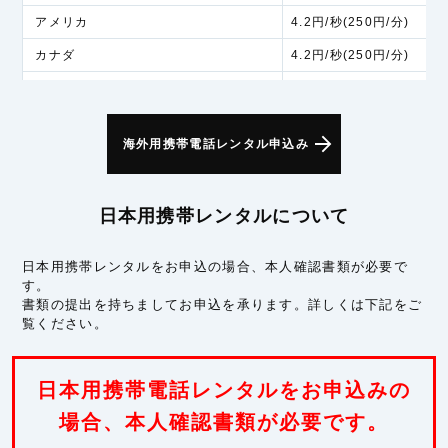
アメリカ
4.2円/秒(250円/分)
カナダ
4.2円/秒(250円/分)
アラスカ
6.0円/秒(360円/分)
アジア
海外用携帯電話レンタル申込み
インド
5.3円/秒(320円/分)
インドネシア
5.3円/秒(320円/分)
日本用携帯レンタルについて
シンガポール
5.3円/秒(320円/分)
スリランカ
5.3円/秒(320円/分)
日本用携帯レンタルをお申込の場合、本人確認書類が必要で
す。
タイ
5.3円/秒(320円/分)
書類の提出を持ちましてお申込を承ります。詳しくは下記をご
フィリピン
5.3円/秒(320円/分)
覧ください。
ベトナム
5.3円/秒(320円/分)
マカオ
5.3円/秒(320円/分)
日本用携帯電話レンタルをお申込みの
マレーシア
場合、本人確認書類が必要です。
5.3円/秒(320円/分)