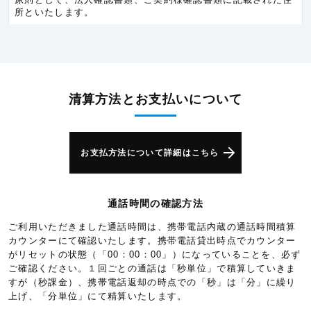
所といたします。
チェコ共和国
5.3円/秒(320円/分)
デンマーク
5.3円/秒(320円/分)
ドイツ
5.3円/秒(320円/分)
ノルウェー
5.3円/秒(320円/分)
清算方法とお支払いについて
ハンガリー
5.3円/秒(320円/分)
バチカン市国
5.3円/秒(320円/分)
お支払方法について詳細はこちら
バレアレス諸島
6.0円/秒(360円/分)
フィンランド
5.3円/秒(320円/分)
通話時間の確認方法
フランス
5.3円/秒(320円/分)
ご利用いただきました通話時間は、携帯電話内蔵の通話時間積算
ベルギー
5.3円/秒(320円/分)
カウンターにて確認いたします。携帯電話貸出時点でカウンター
ポルトガル
5.3円/秒(320円/分)
がリセットの状態（「00：00：00」）になっていることを、必ず
ご確認ください。１回ごとの通話は「秒単位」で積算していきま
ポーランド
5.3円/秒(320円/分)
すが（秒課金）、携帯電話返却の時点での「秒」は「分」に繰り
上げ、「分単位」にて精算いたします。
モナコ
5.3円/秒(320円/分)