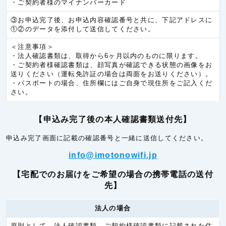
・ご契約者様のマイナンバーカード
ラオス
6.0円/秒(360円/分)
③お申込完了後、お申込内容確認番号と共に、下記アドレスに
ヨーロッパ
①②のデータを添付して送信してください。
アイルランド
5.3円/秒(320円/分)
＜注意事項＞
・法人確認書類は、取得から6ヶ月以内のものに限ります。
イギリス
5.3円/秒(320円/分)
・ご契約者様確認書類は、顔写真が確認できる状態の画像をお
送りください（運転免許証の場合は両面をお送りください）。
イタリア
5.3円/秒(320円/分)
・パスポートの場合、住所欄にはご自身で現住所をご記入くだ
さい。
オランダ
5.3円/秒(320円/分)
オーストリア(EU)
5.3円/秒(320円/分)
【申込み完了後の本人確認書類送付先】
オーランド諸島
6.0円/秒(360円/分)
申込み完了画面に記載の確認番号と一緒に送信してください。
ギリシア
5.3円/秒(320円/分)
info@imotonowifi.jp
サンマリノ
5.3円/秒(320円/分)
【宅配でのお届けをご希望の場合の携帯電話の送付
スイス
5.3円/秒(320円/分)
先】
スヴァールバル諸島
6.0円/秒(360円/分)
法人の場合
スウェーデン
5.3円/秒(320円/分)
スペイン
5.3円/秒(320円/分)
原則として、法人確認書類、ご契約様確認書類に記載された住