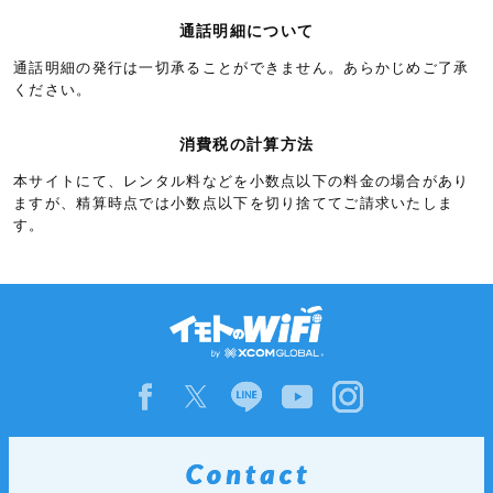
リヒテンシュタイン
5.3円/秒(320円/分)
通話明細について
ルクセンブルク
5.3円/秒(320円/分)
通話明細の発行は一切承ることができません。あらかじめご了承
アイスランド
6.0円/秒(360円/分)
ください。
アゼルバイジャン
6.0円/秒(360円/分)
消費税の計算方法
アルバニア
6.0円/秒(360円/分)
本サイトにて、レンタル料などを小数点以下の料金の場合があり
イギリス領ガーンジー島
6.0円/秒(360円/分)
ますが、精算時点では小数点以下を切り捨ててご請求いたしま
す。
イギリス領ジブラルタル
6.0円/秒(360円/分)
ウクライナ
6.0円/秒(360円/分)
エストニア
6.0円/秒(360円/分)
キプロス
6.0円/秒(360円/分)
クロアチア
6.0円/秒(360円/分)
グリーンランド
6.0円/秒(360円/分)
グルジア
6.0円/秒(360円/分)
ジャージー
6.0円/秒(360円/分)