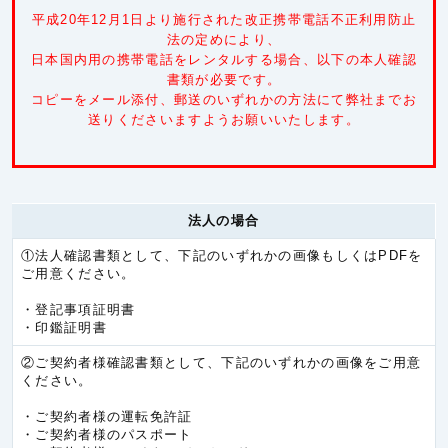
ミャンマー
5.3円/秒(320円/分)
平成20年12月1日より施行された改正携帯電話不正利用防止
中国
5.3円/秒(320円/分)
法の定めにより、
日本国内用の携帯電話をレンタルする場合、以下の本人確認
台湾
5.3円/秒(320円/分)
書類が必要です。
コピーをメール添付、郵送のいずれかの方法にて弊社までお
韓国
5.3円/秒(320円/分)
送りくださいますようお願いいたします。
香港
5.3円/秒(320円/分)
カンボジア
6.0円/秒(360円/分)
キルギス共和国
6.0円/秒(360円/分)
法人の場合
タジキスタン
6.0円/秒(360円/分)
①法人確認書類として、下記のいずれかの画像もしくはPDFを
ネパール
6.0円/秒(360円/分)
ご用意ください。
バングラデシュ
6.0円/秒(360円/分)
・登記事項証明書
・印鑑証明書
パキスタン
6.0円/秒(360円/分)
②ご契約者様確認書類として、下記のいずれかの画像をご用意
ブルネイ
6.0円/秒(360円/分)
ください。
ブータン
6.0円/秒(360円/分)
・ご契約者様の運転免許証
モンゴル
6.0円/秒(360円/分)
・ご契約者様のパスポート