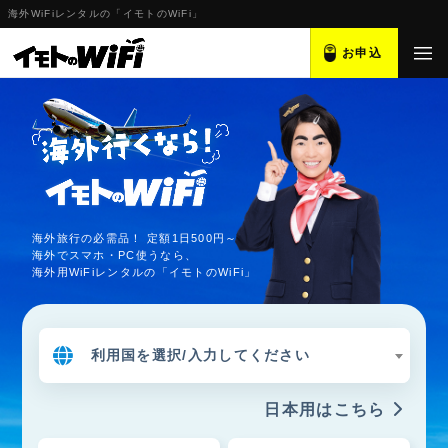
海外WiFiレンタルの「イモトのWiFi」
お申込
海外旅行の必需品！ 定額1日500円～
海外でスマホ・PC使うなら、
海外用WiFiレンタルの「イモトのWiFi」
利用国を選択/入力してください
日本用はこちら