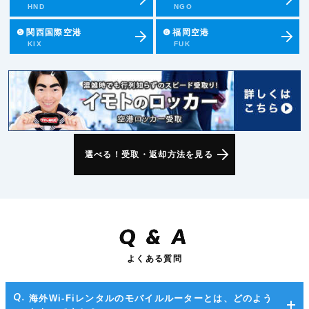
HND
NGO
❺
関西国際空港
❻
福岡空港
KIX
FUK
選べる！受取・返却方法を見る
Q
&
A
よくある質問
海外Wi-Fiレンタルのモバイルルーターとは、どのよう