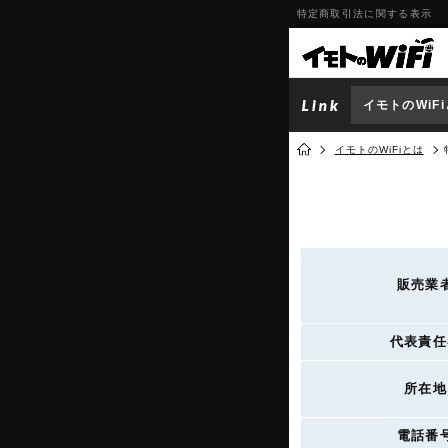
特定商取引法に関する表示
イモトのWiF
イモトのWiFiとは
販売業
代表責任
所在地
電話番