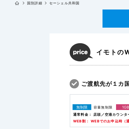
国別詳細
セーシェル共和国
イモトのW
ご渡航先が１カ
無制限
1GB
容量無制限
通常料金：
店頭／空港カウンタ
WEB割： WEBでのお申込時（通