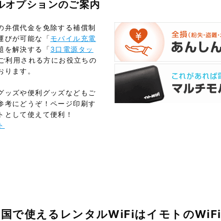
タルオプションのご案内
の弁償代金を免除する補償制
運びが可能な「
モバイル充電
題を解決する「
3口電源タッ
をご利用される方にお役立ちの
おります。
グッズや便利グッズなどもご
参考にどうぞ！ページ印刷す
トとして使えて便利！
ト
国で使えるレンタルWiFiはイモトのWiF