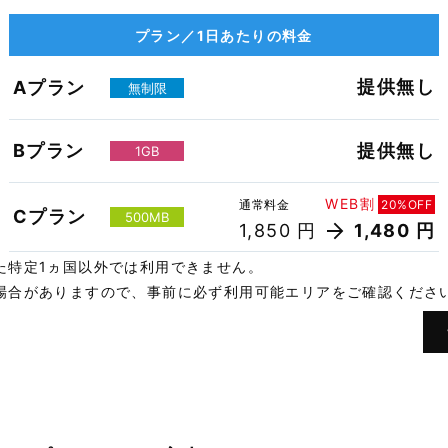
プラン／1日あたりの料金
提供無し
Aプラン
無制限
Bプラン
提供無し
1GB
WEB割
通常料金
20%OFF
Cプラン
500MB
1,850 円
1,480 円
た特定1ヵ国以外では利用できません。
場合がありますので、事前に必ず利用可能エリアをご確認くださ