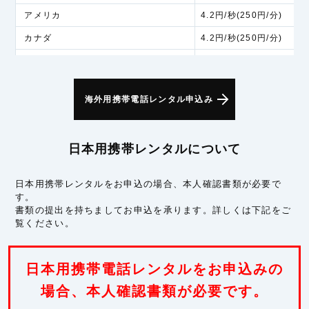
アメリカ
4.2円/秒(250円/分)
カナダ
4.2円/秒(250円/分)
アラスカ
6.0円/秒(360円/分)
アジア
海外用携帯電話レンタル申込み
インド
5.3円/秒(320円/分)
インドネシア
5.3円/秒(320円/分)
日本用携帯レンタルについて
シンガポール
5.3円/秒(320円/分)
スリランカ
5.3円/秒(320円/分)
日本用携帯レンタルをお申込の場合、本人確認書類が必要で
す。
タイ
5.3円/秒(320円/分)
書類の提出を持ちましてお申込を承ります。詳しくは下記をご
フィリピン
5.3円/秒(320円/分)
覧ください。
ベトナム
5.3円/秒(320円/分)
マカオ
5.3円/秒(320円/分)
日本用携帯電話レンタルをお申込みの
マレーシア
場合、本人確認書類が必要です。
5.3円/秒(320円/分)