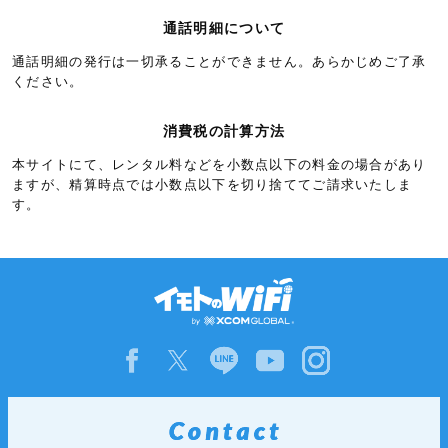
リヒテンシュタイン
5.3円/秒(320円/分)
通話明細について
ルクセンブルク
5.3円/秒(320円/分)
通話明細の発行は一切承ることができません。あらかじめご了承
アイスランド
6.0円/秒(360円/分)
ください。
アゼルバイジャン
6.0円/秒(360円/分)
消費税の計算方法
アルバニア
6.0円/秒(360円/分)
本サイトにて、レンタル料などを小数点以下の料金の場合があり
イギリス領ガーンジー島
6.0円/秒(360円/分)
ますが、精算時点では小数点以下を切り捨ててご請求いたしま
す。
イギリス領ジブラルタル
6.0円/秒(360円/分)
ウクライナ
6.0円/秒(360円/分)
エストニア
6.0円/秒(360円/分)
キプロス
6.0円/秒(360円/分)
クロアチア
6.0円/秒(360円/分)
グリーンランド
6.0円/秒(360円/分)
グルジア
6.0円/秒(360円/分)
ジャージー
6.0円/秒(360円/分)