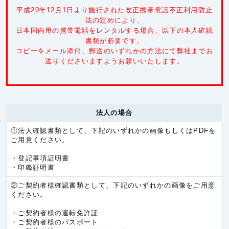
ミャンマー
5.3円/秒(320円/分)
平成20年12月1日より施行された改正携帯電話不正利用防止
中国
5.3円/秒(320円/分)
法の定めにより、
日本国内用の携帯電話をレンタルする場合、以下の本人確認
台湾
5.3円/秒(320円/分)
書類が必要です。
コピーをメール添付、郵送のいずれかの方法にて弊社までお
韓国
5.3円/秒(320円/分)
送りくださいますようお願いいたします。
香港
5.3円/秒(320円/分)
カンボジア
6.0円/秒(360円/分)
キルギス共和国
6.0円/秒(360円/分)
法人の場合
タジキスタン
6.0円/秒(360円/分)
①法人確認書類として、下記のいずれかの画像もしくはPDFを
ネパール
6.0円/秒(360円/分)
ご用意ください。
バングラデシュ
6.0円/秒(360円/分)
・登記事項証明書
・印鑑証明書
パキスタン
6.0円/秒(360円/分)
②ご契約者様確認書類として、下記のいずれかの画像をご用意
ブルネイ
6.0円/秒(360円/分)
ください。
ブータン
6.0円/秒(360円/分)
・ご契約者様の運転免許証
モンゴル
6.0円/秒(360円/分)
・ご契約者様のパスポート