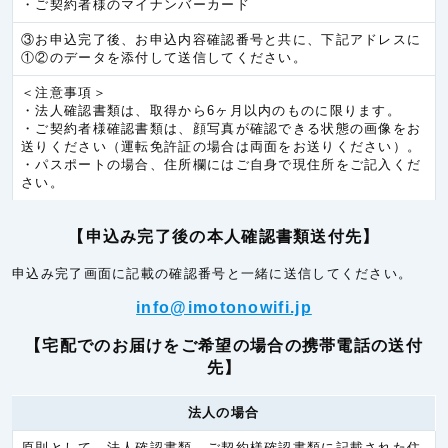
・ご契約者様のマイナンバーカード
ラオス
6.0円/秒(360円/分)
③お申込完了後、お申込内容確認番号と共に、下記アドレスに
ヨーロッパ
①②のデータを添付して送信してください。
アイルランド
5.3円/秒(320円/分)
＜注意事項＞
・法人確認書類は、取得から6ヶ月以内のものに限ります。
イギリス
5.3円/秒(320円/分)
・ご契約者様確認書類は、顔写真が確認できる状態の画像をお
送りください（運転免許証の場合は両面をお送りください）。
イタリア
5.3円/秒(320円/分)
・パスポートの場合、住所欄にはご自身で現住所をご記入くだ
さい。
オランダ
5.3円/秒(320円/分)
オーストリア(EU)
5.3円/秒(320円/分)
【申込み完了後の本人確認書類送付先】
オーランド諸島
6.0円/秒(360円/分)
申込み完了画面に記載の確認番号と一緒に送信してください。
ギリシア
5.3円/秒(320円/分)
info@imotonowifi.jp
サンマリノ
5.3円/秒(320円/分)
【宅配でのお届けをご希望の場合の携帯電話の送付
スイス
5.3円/秒(320円/分)
先】
スヴァールバル諸島
6.0円/秒(360円/分)
法人の場合
スウェーデン
5.3円/秒(320円/分)
スペイン
5.3円/秒(320円/分)
原則として、法人確認書類、ご契約様確認書類に記載された住