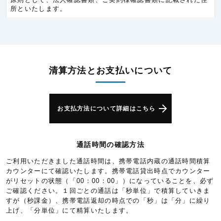
所といたします。
チェコ共和国
5.3円/秒(320円/分)
デンマーク
5.3円/秒(320円/分)
ドイツ
5.3円/秒(320円/分)
ノルウェー
5.3円/秒(320円/分)
清算方法とお支払いについて
ハンガリー
5.3円/秒(320円/分)
バチカン市国
5.3円/秒(320円/分)
お支払方法について詳細はこちら
バレアレス諸島
6.0円/秒(360円/分)
フィンランド
5.3円/秒(320円/分)
通話時間の確認方法
フランス
5.3円/秒(320円/分)
ご利用いただきました通話時間は、携帯電話内蔵の通話時間積算
ベルギー
5.3円/秒(320円/分)
カウンターにて確認いたします。携帯電話貸出時点でカウンター
ポルトガル
5.3円/秒(320円/分)
がリセットの状態（「00：00：00」）になっていることを、必ず
ご確認ください。１回ごとの通話は「秒単位」で積算していきま
ポーランド
5.3円/秒(320円/分)
すが（秒課金）、携帯電話返却の時点での「秒」は「分」に繰り
上げ、「分単位」にて精算いたします。
モナコ
5.3円/秒(320円/分)