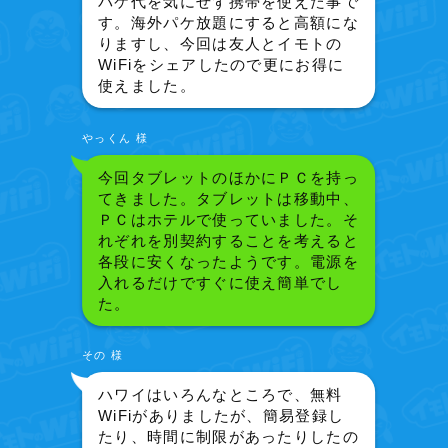
パケ代を気にせず携帯を使えた事で
す。海外パケ放題にすると高額にな
りますし、今回は友人とイモトの
WiFiをシェアしたので更にお得に
使えました。
やっくん 様
今回タブレットのほかにＰＣを持っ
てきました。タブレットは移動中、
ＰＣはホテルで使っていました。そ
れぞれを別契約することを考えると
各段に安くなったようです。電源を
入れるだけですぐに使え簡単でし
た。
その 様
ハワイはいろんなところで、無料
WiFiがありましたが、簡易登録し
たり、時間に制限があったりしたの