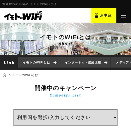
海外旅行の必需品 イモトのWiFiとは
お申込
イモトのWiFiとは
海外旅行の必需品！ 定額1日500円～
About
海外でスマホ・PC使うなら、
海外用WiFiレンタルの「イモトのWiFi」
イモトのWiFiとは
インターネット接続比較
メディア
イモトのWiFiとは
開催中のキャンペーン
Campaign List