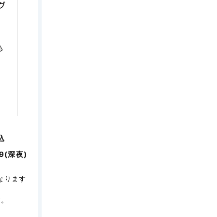
込
9(深夜)
なります
す。