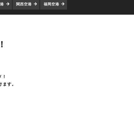
空港
関西空港
福岡空港
！
メ！
けます。