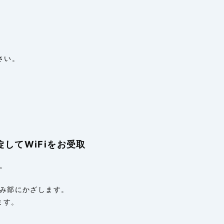
さい。
してWiFiをお受取
。
込み部にかざします。
ます。