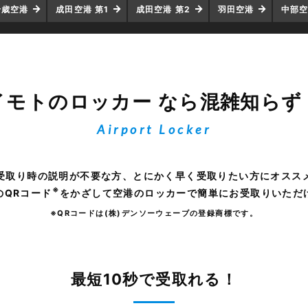
千歳空港
成田空港 第1
成田空港 第2
羽田空港
中部
イモトのロッカー
なら混雑知らず
Airport Locker
受取り時の説明が不要な方、とにかく早く受取りたい方にオスス
※
のQRコード
をかざして空港のロッカーで簡単にお受取りいただ
※QRコードは(株)デンソーウェーブの登録商標です。
最短10秒で受取れる！