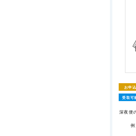
お申
受取可
深夜便
例