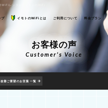
WiFiレンタル｜イモトのWiFi
ップ
イモトのWiFiとは
ご利用について
料金プラン
お客様の声
Customer’s Voice
・改善ご要望のお言葉 一覧