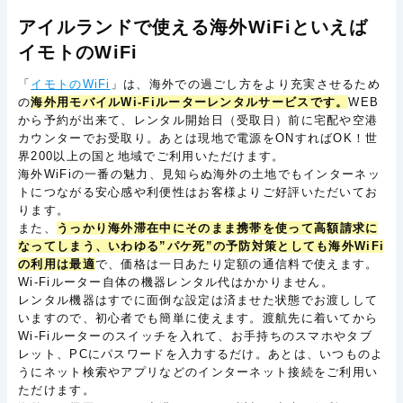
アイルランドで使える海外WiFiといえば
イモトのWiFi
「
イモトのWiFi
」は、海外での過ごし方をより充実させるため
の
海外用モバイルWi-Fiルーターレンタルサービスです。
WEB
から予約が出来て、レンタル開始日（受取日）前に宅配や空港
カウンターでお受取り。あとは現地で電源をONすればOK！世
界200以上の国と地域でご利用いただけます。
海外WiFiの一番の魅力、見知らぬ海外の土地でもインターネッ
トにつながる安心感や利便性はお客様よりご好評いただいてお
ります。
また、
うっかり海外滞在中にそのまま携帯を使って高額請求に
なってしまう、いわゆる”パケ死”の予防対策としても海外WiFi
の利用は最適
で、価格は一日あたり定額の通信料で使えます。
Wi-Fiルーター自体の機器レンタル代はかかりません。
レンタル機器はすでに面倒な設定は済ませた状態でお渡しして
いますので、初心者でも簡単に使えます。渡航先に着いてから
Wi-Fiルーターのスイッチを入れて、お手持ちのスマホやタブ
レット、PCにパスワードを入力するだけ。あとは、いつものよ
うにネット検索やアプリなどのインターネット接続をご利用い
ただけます。