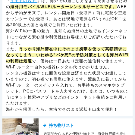
「
イモトのWiFi
」は、海外での過ごし方をより充実させるため
の
海外用モバイルWi-Fiルーターレンタルサービスです。
WEB
から予約が出来て、レンタル開始日（受取日）前に宅配や空港
カウンターでお受取り。あとは現地で電源をONすればOK！世
界200以上の国と地域でご利用いただけます。
海外WiFiの一番の魅力、見知らぬ海外の土地でもインターネッ
トにつながる安心感や利便性はお客様よりご好評いただいてお
ります。
また、
うっかり海外滞在中にそのまま携帯を使って高額請求に
なってしまう、いわゆる”パケ死”の予防対策としても海外WiFi
の利用は最適
で、価格は一日あたり定額の通信料で使えます。
Wi-Fiルーター自体の機器レンタル代はかかりません。
レンタル機器はすでに面倒な設定は済ませた状態でお渡しして
いますので、初心者でも簡単に使えます。渡航先に着いてから
Wi-Fiルーターのスイッチを入れて、お手持ちのスマホやタブ
レット、PCにパスワードを入力するだけ。あとは、いつものよ
うにネット検索やアプリなどのインターネット接続をご利用い
ただけます。
海外から帰国したら、空港でそのまま返却も出来て便利！
持ち物リスト
必需品からあると便利な物まで、海外旅行前の持ち