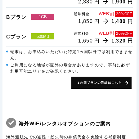
2,380 円
1,900 円
WEB割
通常料金
20%OFF
Bプラン
1GB
1,850 円
1,480 円
WEB割
通常料金
20%OFF
Cプラン
500MB
1,650 円
1,320 円
端末は、お申込みいただいた特定1ヵ国以外では利用できませ
ん。
ご利用になる地域が圏外の場合がありますので、事前に必ず
利用可能エリアをご確認ください。
1カ国プランの詳細はこちら
海外WiFiレンタルオプションのご案内
海外渡航先での盗難・紛失時の弁償代金を免除する補償制度