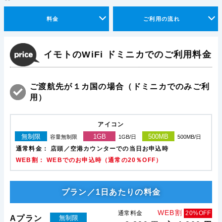
料金
ご利用の流れ
イモトのWiFi ドミニカでのご利用料金
ご渡航先が１カ国の場合（ドミニカでのみご利
用）
アイコン
無制限
1GB
500MB
容量無制限
1GB/日
500MB/日
通常料金：
店頭／空港カウンターでの当日お申込時
WEB割： WEBでのお申込時（通常の20％OFF）
プラン／1日あたりの料金
WEB割
通常料金
20%OFF
Aプラン
無制限