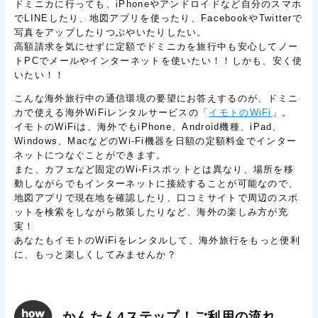
ドミニカに行っても、iPhoneやアンドロイドなど自分のスマホ
でLINEしたり、地図アプリを使ったり、FacebookやTwitterで
写真をアップしたりつぶやいたりしたい。
高額請求を気にせずに定額でドミニカを旅行中も安心してノー
トPCでメールやインターネットを使いたい！！しかも、安く使
いたい！！
こんな海外旅行中の通信環境の要望にお答えするのが、ドミニ
カで使える海外WiFiレンタルサービスの「
イモトのWiFi
」。
イモトのWiFiは、海外でもiPhone、Android機種、iPad、
Windows、MacなどのWi-Fi機器を日額の定額料金でインター
ネットにつなぐことができます。
また、カフェなど固定のWi-Fiスポットとは異なり、場所を移
動しながらでもインターネットに接続することが可能なので、
地図アプリで現在地を確認したり、口コミサイトで周辺のスポ
ットを検索をしながら散策したりなど、海外の楽しみ方が充
実！
あなたもイモトのWiFiをレンタルして、海外旅行をもっと便利
に、もっと楽しくしてみませんか？
かんたん4ステップ！ご利用の流れ