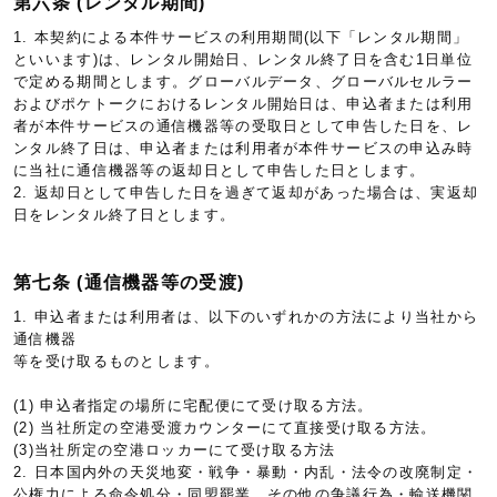
第六条 (レンタル期間)
1. 本契約による本件サービスの利用期間(以下「レンタル期間」
といいます)は、レンタル開始日、レンタル終了日を含む1日単位
で定める期間とします。グローバルデータ、グローバルセルラー
およびポケトークにおけるレンタル開始日は、申込者または利用
者が本件サービスの通信機器等の受取日として申告した日を、レ
ンタル終了日は、申込者または利用者が本件サービスの申込み時
に当社に通信機器等の返却日として申告した日とします。
2. 返却日として申告した日を過ぎて返却があった場合は、実返却
日をレンタル終了日とします。
第七条 (通信機器等の受渡)
1. 申込者または利用者は、以下のいずれかの方法により当社から
通信機器
等を受け取るものとします。
(1) 申込者指定の場所に宅配便にて受け取る方法。
(2) 当社所定の空港受渡カウンターにて直接受け取る方法。
(3)当社所定の空港ロッカーにて受け取る方法
2. 日本国内外の天災地変・戦争・暴動・内乱・法令の改廃制定・
公権力による命令処分・同盟罷業、その他の争議行為・輸送機関