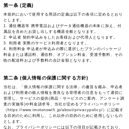
第一条 (定義)
本規約において使用する用語の定義は以下の各項に定めるとおり
とします。
1. 通信機器等 携帯電話およびデータ通信機器の本体に加え、付
属品を含めたお貸し出しする機器全般となります。
2. 申込者 契約申込みをしたお客様および代理人となります。
3. 利用者 実際のサービス利用者となります。
4. 利用料金 申込者が申込みの際に選択したプランのパッケージ
料金または通話料、通信料、オプション料金、受渡手数料、その
他の配送料および手数料の合計金額となります。
第二条 (個人情報の保護に関する方針)
当社は、「個人情報の保護に関する法律」の趣旨を鑑み、申込者
および利用者の個人情報を善良なる管理者の注意をもって適切に
管理し、サービスの提供(商品・サービスのご案内、アンケート調
査の実施等)や料金請求等、当社が定めるプライバシーポリシー
（https://www.imotonowifi.jp/about/privacypolicy/）に記載す
る目的のために利用し、これ以外の目的のために使用しないもの
とします。
なお、プライバシーポリシーには以下の項目が記載されており、