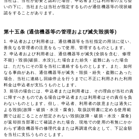
当社は、当社が必要と認めた場合、申込者または利用者の立ち会
いの下に、当社または当社が指定するものが通信機器等の現状確
認をすることがあります。
第十五条 (通信機器等の管理および滅失毀損等)
1. 申込者および利用者は、通信機器等を当社指定の用法に従い、
善良なる管理者の注意をもって使用、管理するものとします。
2. 申込者および利用者は、通信機器等が滅失(全損を含む、修理
不能)・毀損(破損、水没)した場合また紛失・盗難にあった場合
は、ただちにその旨を当社に連絡するものとします。また、如何
なる事由があれ、通信機器等が滅失・毀損・紛失・盗難にあった
場合、当社に連絡し回線停止を行うまでに不正に利用された利用
料金は申込者が支払うものとします。
3. 前項の場合には、申込者または利用者は、その理由が当社の責
に帰すべきものである場合は申込者または利用者はその責任を負
わないものとします。但し、申込者、利用者の故意または過失に
よる毀損(故障・破損・水没・腐食)、取扱説明書に定める使用範
囲では起こることが想定されない毀損(故障・破損・水没・腐食)
が返却担当部署にて確認された場合、現地での使用の有無にかか
わらず通信機器等の修理代金または再調達代金として、下記金額
を当社に支払うものとします。