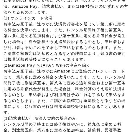
1.本契約の利用料金支払については、以下のオンラインカード決
済、Amazon Pay、請求書払い、またはNP後払いのいずれかの方
法をとるものとします。
(1) オンラインカード決済
お申込み完了後、速やかに決済代行会社を通じて、第九条に定め
る料金を決済いたします。また、レンタル期間終了後に第五条、
第八条に定める追加料金および第十五条に定める弁償代金が発生
した場合は、料金計算のうえ追加決済するものとし、申込者およ
び利用者は予めこれを了承して申込をするものとします。また、
ご請求金額確定は返却後となるなどの理由により、領収書の発行
は機器返却後等後日になることがあります。
(2)Amazon Pay ※JAPAN WiFiの申込を除く
お申込み完了後、速やかにAmazonにご登録のクレジットカード
にて、第九条に定める料金を決済いたします。また、レンタル期
間終了後に別途第五条、第八条に定める追加料金および第十五条
に定める弁償代金が発生した場合は、料金計算のうえ追加決済す
るものとし、申込者および利用者は予めこれを了承して申込をす
るものとします。また、ご請求金額確定は返却後となるなどの理
由により、領収書の発行は機器返却後等後日になることがありま
す。
(3)請求書払い ※法人契約の場合のみ
レンタル期間終了時または終了後速やかに、第九条に定める料
金、別途第五条、第八条に定める追加料金、補償料、受渡手数