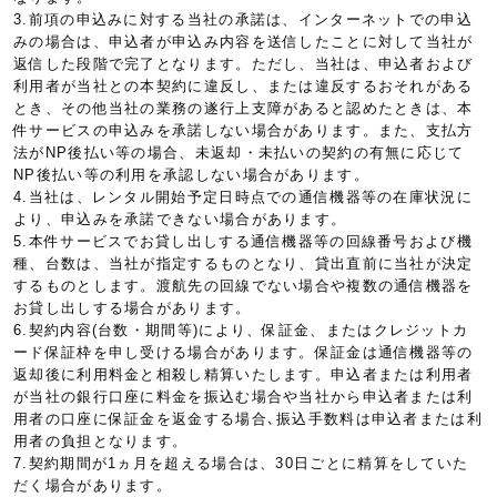
3.前項の申込みに対する当社の承諾は、インターネットでの申込
みの場合は、申込者が申込み内容を送信したことに対して当社が
返信した段階で完了となります。ただし、当社は、申込者および
利用者が当社との本契約に違反し、または違反するおそれがある
とき、その他当社の業務の遂行上支障があると認めたときは、本
件サービスの申込みを承諾しない場合があります。また、支払方
法がNP後払い等の場合、未返却・未払いの契約の有無に応じて
NP後払い等の利用を承認しない場合があります。
4.当社は、レンタル開始予定日時点での通信機器等の在庫状況に
より、申込みを承諾できない場合があります。
5.本件サービスでお貸し出しする通信機器等の回線番号および機
種、台数は、当社が指定するものとなり、貸出直前に当社が決定
するものとします。渡航先の回線でない場合や複数の通信機器を
お貸し出しする場合があります。
6.契約内容(台数・期間等)により、保証金、またはクレジットカ
ード保証枠を申し受ける場合があります。保証金は通信機器等の
返却後に利用料金と相殺し精算いたします。申込者または利用者
が当社の銀行口座に料金を振込む場合や当社から申込者または利
用者の口座に保証金を返金する場合､振込手数料は申込者または利
用者の負担となります。
7.契約期間が1ヵ月を超える場合は、30日ごとに精算をしていた
だく場合があります。