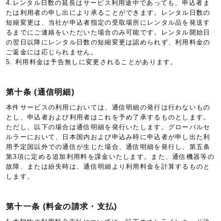
4.レンタル日数の延長はサービス利用途中であっても、申込者ま
たは利用者の申し出により承ることができます。レンタル日数の
短縮変更は、当社が申込者指定の受取場所にレンタル品を発送す
るまでにご連絡をいただいた場合のみ可能です。レンタル開始日
の翌日以降にレンタル日数の短縮変更は認められず、利用料金の
ご返金には応じられません。
5. 利用料金は予告無しに変更されることがあります。
第十条 (通信明細)
本件サービスの利用においては、通信明細の発行は行わないもの
とし、申込者および利用者はこれを予め了承するものとします。
ただし、以下の場合は通信明細を発行いたします。グローバルセ
ルラーにおいて、日本国内および申込み時に申込者が申し出た利
用予定国以外での通信が生じた場合、通信明細を発行し、第五条
第3項に定める追加利用料を課金いたします。また、通信機器等の
故障、または紛失時は、通信明細より利用料金を計算するものと
します。
第十一条 (料金の請求・支払)