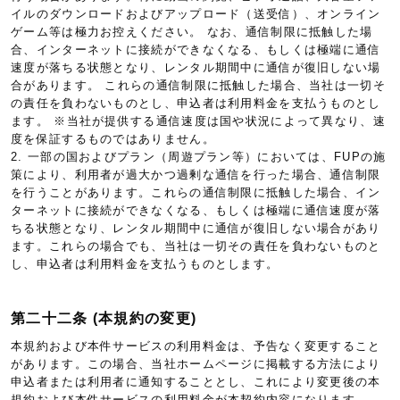
イルのダウンロードおよびアップロード（送受信）、オンライン
ゲーム等は極力お控えください。 なお、通信制限に抵触した場
合、インターネットに接続ができなくなる、もしくは極端に通信
速度が落ちる状態となり、レンタル期間中に通信が復旧しない場
合があります。 これらの通信制限に抵触した場合、当社は一切そ
の責任を負わないものとし、申込者は利用料金を支払うものとし
ます。 ※当社が提供する通信速度は国や状況によって異なり、速
度を保証するものではありません。
2. 一部の国およびプラン（周遊プラン等）においては、FUPの施
策により、利用者が過大かつ過剰な通信を行った場合、通信制限
を行うことがあります。これらの通信制限に抵触した場合、イン
ターネットに接続ができなくなる、もしくは極端に通信速度が落
ちる状態となり、レンタル期間中に通信が復旧しない場合があり
ます。これらの場合でも、当社は一切その責任を負わないものと
し、申込者は利用料金を支払うものとします。
第二十二条 (本規約の変更)
本規約および本件サービスの利用料金は、予告なく変更すること
があります。この場合、当社ホームページに掲載する方法により
申込者または利用者に通知することとし、これにより変更後の本
規約および本件サービスの利用料金が本契約内容になります。