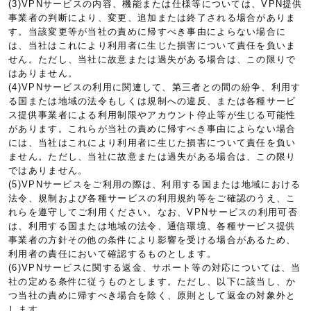
(3)VPNサービスの内容、機能または仕様等については、VPN提供
事業者の判断により、変更、追加または終了される場合がありま
す。当該変更等が当社の責めに帰すべき事由によらない場合に
は、当社はこれにより利用者に生じた損害について責任を負いま
せん。ただし、当社に故意または過失がある場合は、この限りで
はありません。
(4)VPNサービスの利用に関連して、第三者との間の紛争、利用す
る国または地域の法令もしくは規制への違反、または各種サービ
ス提供事業者による利用制限やアカウント停止等が生じる可能性
があります。これらが当社の責めに帰すべき事由によらない場合
には、当社はこれにより利用者に生じた損害について責任を負い
ません。ただし、当社に故意または過失がある場合は、この限り
ではありません。
(5)VPNサービスをご利用の際は、利用する国または地域における
法令、規制および各種サービスの利用規約等をご確認のうえ、こ
れらを遵守してご利用ください。なお、VPNサービスの利用可否
は、利用する国または地域の法令、通信環境、各種サービス提供
事業者の方針その他の条件により影響を受ける場合があるため、
利用者の責任において確認するものとします。
(6)VPNサービスに関する返金、サポート等の対応については、当
社の定める条件に従うものとします。ただし、以下に該当し、か
つ当社の責めに帰すべき場合を除く、原則として返金の対象外と
します。