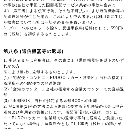
の事故(当社が手配した国際宅配サービス業者の事故を含みま
す)、第三者による侵害行為、その他不可抗力により通信機器等の
配達遅延等が生じた場合、これにより申込者または利用者に生じ
た損害について当社は一切その責任を負いません。
3. グローバルセルラーを除き、受渡手数料(送料)として、550円/
台（税込）を請求するものとします。
第八条 (通信機器等の返却)
1. 申込者または利用者は、その責により通信機器等を以下のいず
れかの方
法により当社に返却するものとします。
(1)「宅配便・コンビニ・PUDOロッカー・営業所」当社の指定す
る場所への宅配便での発送返却
(2)「空港カウンター」当社の指定する空港カウンターでの直接返
却
(3)「返却BOX」当社の指定する返却BOXへの返却
2. 第1項第(1)号の方法による返却に要する宅配便等の代金は申込
者および利用者の負担とします。宅配便(着払い)及び、コンビ
ニ・PUDOロッカー・営業所での返却で事前に送料をご負担いた
だいていない場合は、返送料金として1,100円（税込）の請求が