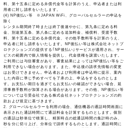
料、第十五条に定める弁償代金等を計算のうえ、申込者または利
用者に対し請求をいたします。
(4) NP後払い等 ※JAPAN WiFi、グローバルセルラーの申込を
除く
レンタル期間終了時または終了後速やかに、第九条に定める料
金、別途第五条、第八条に定める追加料金、補償料、受渡手数
料、第十五条に定める弁償代金、その他手数料等を計算のうえ、
申込者に対し請求をいたします。NP後払い等は株式会社ネットプ
ロテクションズの提供する｢NP後払い｣サービスが適用され、サー
ビスの範囲内で個人情報を提供し、代金債権を譲渡いたします。
ご利用には与信審査があり、審査結果によってはNP後払い等をご
利用できない場合があります。また、申込後の請求先情報の変更
はお受けできません。申込者および利用者は申込時に提示、案内
した内容に準じ予めすべてを了承の上、申込をするものとしま
す。お支払い期日を過ぎてもお支払いの確認ができない場合、延
滞事務手数料が加算される場合があります。その他、NP後払い等
については引受会社である株式会社ネットプロテクションズの約
款および規定に基づきます。
2. グローバルセルラーを利用の場合、通信機器の通話時間画面に
表示された通話時間にて通話料金を計算するものとします。個別
の通話は秒単位で積算し、精算時点の総通話時間の集計時のみ、
秒を分に切り上げ、分単位で請求するものとします。通話時間に