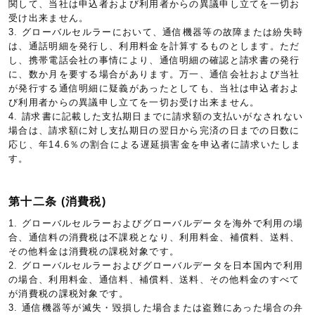
関して、当社は申込者および利用者からの異議申し立てを一切お
受け出来ません。
3. グローバルセルラーにおいて、通信機器等の故障または紛失時
は、通話明細を発行し、利用料金を計算するものとします。ただ
し、携帯電話会社の事情により、通信明細の確認と請求書の発行
に、数か月を要する場合があります。万一、通信会社および当社
が発行する通信明細に疑義があったとしても、当社は申込者およ
び利用者からの異議申し立てを一切お受け出来ません。
4. 請求書に記載した支払期日までに請求額の支払いがなされない
場合は、請求額に対し支払期日の翌日から完済の日までの日数に
応じ、年14.6％の割合による遅延損害金を申込者に請求いたしま
す。
第十二条 (消費税)
1. グローバルセルラーおよびグローバルデータを海外で利用の場
合、通信料の消費税は不課税となり、利用料金、補償料、送料、
その他料金は消費税の課税対象です。
2. グローバルセルラーおよびグローバルデータを日本国内で利用
の場合、利用料金、通信料、補償料、送料、その他料金のすべて
が消費税の課税対象です。
3. 通信機器等が滅失・毀損した場合または盗難にあった場合の弁