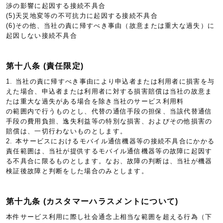
渉の影響に起因する接続不具合
(5)天災地変等の不可抗力に起因する接続不具合
(6)その他、当社の責に帰すべき事由（故意または重大な過失）に
起因しない接続不具合
第十八条 (責任限定)
1. 当社の責に帰すべき事由により申込者または利用者に損害を与
えた場合、申込者または利用者に対する損害賠償は当社の故意ま
たは重大な過失がある場合を除き当社のサービス利用料
の範囲内で行うものとし、代替の通信手段の担保、当該代替通信
手段の費用負担、逸失利益等の特別な損害、およびその他損害の
賠償は、一切行わないものとします。
2. 本サービスにおけるモバイル通信機器等の接続不具合にかかる
責任範囲は、当社が提供するモバイル通信機器等の故障に起因す
る不具合に限るものとします。なお、故障の判断は、当社が機器
検証後故障と判断をした場合のみとします。
第十九条 (カスタマーハラスメントについて)
本件サービス利用に際し社会通念上相当な範囲を超える行為（下