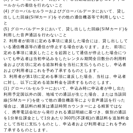
ールからの着信を行わないこと
(4) グローバルセルラーおよびグローバルデータにおいて、貸し
出しした回線(SIMカード)をその他の通信機器等で利用しないこ
と
(5) グローバルデータにおいて、貸し出しした回線(SIMカード)を
利用した音声通話を行わないこと
2. 利用者が前項に定める事項に違反した場合には、貸し出しして
いる通信機器等の通信が停止する場合があります。また、前項に
定める事項に違反したことを起因として通信が停止した場合につ
いても申込者は当初申込みをしたレンタル期間全日数分の利用料
金および次項に定める追加料金を当社に支払うものとし、申込者
および利用者はこれを予め了承するものとします。
3. 利用者が第1項に定める事項に違反した場合、当社は、申込者
に対し、以下に定める追加料金を請求するものとします。
(1) グローバルセルラーにおいて、申込み時に申込者が申し出た
利用予定国以外の国、地域での通話が生じた場合、または当該回
線(SIMカード)を使って他の通信機器等により音声通話を行った
場合は、通話料の精算は通話時間カウンターによる精算ではな
く、携帯電話会社から発行される通話明細に基づき、個別の通話
を1分単位課金として1分あたり360円(不課税)の通話料を追加料金
として当社に支払うものとし、申込者および利用者はこれを予め
了承するものとします。