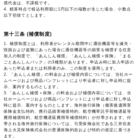
償代金は、不課税です。
4. 精算時点で税込利用額に1円以下の端数が生じた場合、小数点
以下切捨てとします。
第十三条 (補償制度)
1. 補償制度とは、利用者がレンタル期間中に通信機器等を滅失・
毀損および盗難にあった場合に通信機器等の損害を補償する任意
加入の制度で、「あんしん補償」「あんしん補償＋保険」「まる
ごとあんしんパック」の3種類があります。申込み時に加入申請の
あった申込者または利用者のみ、この制度を適用します。
2. 「あんしん補償」の料金および補償内容については、当社ホー
ムページおよび商品パンフレットにより申込者に対し申込時に提
示、案内するものとします。
3.「あんしん補償＋保険」の料金および補償内容については、当
社ホームページおよび商品パンフレットにより申込者に対し申込
時に提示、案内するものとします。海外旅行保険（傷害後遺障害
保険金支払特約、携行品損害補償特約、航空機寄託手荷物遅延等
費用補償特約、航空機遅延費用等補償特約）が付帯されます。付
帯される海外旅行保険については、引受保険会社である三井住友
海上火災保険株式会社の普通保険約款および特約の規定に基づき
ます。