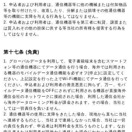
1. 申込者および利用者は、通信機器等に他の機械または付加物品
等を取り付けたり、改造したり、分解または損壊その他通信機器
等の機能に支障を与える行為をしてはなりません。
2. 申込者および利用者は、通信機器等を第三者に転貸、譲渡また
は質入れその他の担保に供する等当社の所有権を侵害する行為を
してはなりません。
第十七条 (免責)
1. グローバルデータを利用して、電子書籍端末を含むスマートフ
ォン等の通信機器にてデータ通信を行う場合、海外では利用され
る機器のモバイルデータ通信機能を必ずオフ(停止)に設定してく
ださい。上記設定を行った上でWi-Fi機能にてデータ通信を行って
ください。申込者および利用者の善意悪意に拘らず、万一、モバ
イルデータ通信機能をOFFにされずに利用される機器が直接海外
通信会社のネットワークに接続された場合、利用した通信会社か
ら海外データローミング料金が課金されます。その場合、当社と
しては一切責任を負いません。
2. 通信機器等の使用に支障をきたした場合、現地から直ちに当社
へ連絡するものとし、当社まで連絡しなかった場合、当社は一切
の責任を負わず、申込者は利用料金を支払うものとします。なお
申込者または利用者が現地から連絡した場合にかかった通信費用