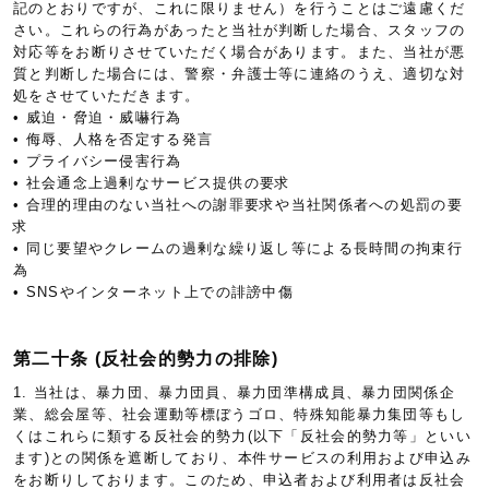
記のとおりですが、これに限りません）を行うことはご遠慮くだ
さい。これらの行為があったと当社が判断した場合、スタッフの
対応等をお断りさせていただく場合があります。また、当社が悪
質と判断した場合には、警察・弁護士等に連絡のうえ、適切な対
処をさせていただきます。
• 威迫・脅迫・威嚇行為
• 侮辱、人格を否定する発言
• プライバシー侵害行為
• 社会通念上過剰なサービス提供の要求
• 合理的理由のない当社への謝罪要求や当社関係者への処罰の要
求
• 同じ要望やクレームの過剰な繰り返し等による長時間の拘束行
為
• SNSやインターネット上での誹謗中傷
第二十条 (反社会的勢力の排除)
1. 当社は、暴力団、暴力団員、暴力団準構成員、暴力団関係企
業、総会屋等、社会運動等標ぼうゴロ、特殊知能暴力集団等もし
くはこれらに類する反社会的勢力(以下「反社会的勢力等」といい
ます)との関係を遮断しており、本件サービスの利用および申込み
をお断りしております。このため、申込者および利用者は反社会