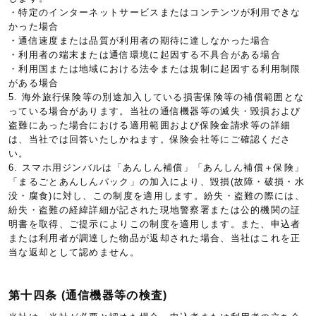
・特定のインターネットサービスまたはコンテンツが利用できな
かった場合
・通信速度または品質が利用者の期待に達しなかった場合
・利用者の端末または通信環境に起因する不具合がある場合
・利用国または地域における法令または規制に起因する利用制限
がある場合
5. 海外旅行保険等の別途加入している損害保険等の補償範囲とな
っている場合があります。当社の通信機器等の滅失・毀損および
盗難にあった場合における適用範囲および保険金請求等の詳細
は、当社では回答いたしかねます。保険会社等にご確認くださ
い。
6. スマホ用ジンバルは「あんしん補償」「あんしん補償＋保険」
「まるごとあんしんパック」の加入により、毀損(故障・破損・水
没・腐食)に対し、この制度を適用します。紛失・盗難の際には、
紛失・盗難の経緯詳細が記された現地警察署または公的機関の証
明書を取得、ご提示によりこの制度を適用します。また、申込者
または利用者が調達した物品が返却された場合、当社はこれを正
当な返却として認めません。
第十四条 (通信機器等の検査)