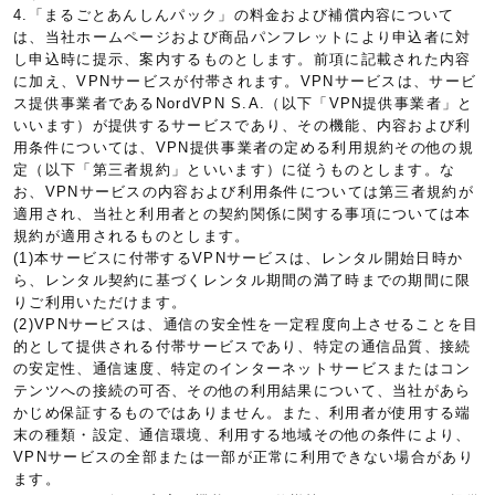
4.「まるごとあんしんパック」の料金および補償内容について
は、当社ホームページおよび商品パンフレットにより申込者に対
し申込時に提示、案内するものとします。前項に記載された内容
に加え、VPNサービスが付帯されます。VPNサービスは、サービ
ス提供事業者であるNordVPN S.A.（以下「VPN提供事業者」と
いいます）が提供するサービスであり、その機能、内容および利
用条件については、VPN提供事業者の定める利用規約その他の規
定（以下「第三者規約」といいます）に従うものとします。な
お、VPNサービスの内容および利用条件については第三者規約が
適用され、当社と利用者との契約関係に関する事項については本
規約が適用されるものとします。
(1)本サービスに付帯するVPNサービスは、レンタル開始日時か
ら、レンタル契約に基づくレンタル期間の満了時までの期間に限
りご利用いただけます。
(2)VPNサービスは、通信の安全性を一定程度向上させることを目
的として提供される付帯サービスであり、特定の通信品質、接続
の安定性、通信速度、特定のインターネットサービスまたはコン
テンツへの接続の可否、その他の利用結果について、当社があら
かじめ保証するものではありません。また、利用者が使用する端
末の種類・設定、通信環境、利用する地域その他の条件により、
VPNサービスの全部または一部が正常に利用できない場合があり
ます。