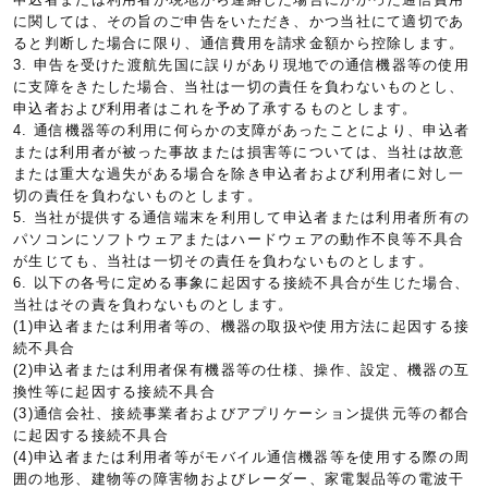
に関しては、その旨のご申告をいただき、かつ当社にて適切であ
ると判断した場合に限り、通信費用を請求金額から控除します。
3. 申告を受けた渡航先国に誤りがあり現地での通信機器等の使用
に支障をきたした場合、当社は一切の責任を負わないものとし、
申込者および利用者はこれを予め了承するものとします。
4. 通信機器等の利用に何らかの支障があったことにより、申込者
または利用者が被った事故または損害等については、当社は故意
または重大な過失がある場合を除き申込者および利用者に対し一
切の責任を負わないものとします。
5. 当社が提供する通信端末を利用して申込者または利用者所有の
パソコンにソフトウェアまたはハードウェアの動作不良等不具合
が生じても、当社は一切その責任を負わないものとします。
6. 以下の各号に定める事象に起因する接続不具合が生じた場合、
当社はその責を負わないものとします。
(1)申込者または利用者等の、機器の取扱や使用方法に起因する接
続不具合
(2)申込者または利用者保有機器等の仕様、操作、設定、機器の互
換性等に起因する接続不具合
(3)通信会社、接続事業者およびアプリケーション提供元等の都合
に起因する接続不具合
(4)申込者または利用者等がモバイル通信機器等を使用する際の周
囲の地形、建物等の障害物およびレーダー、家電製品等の電波干