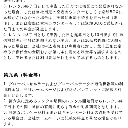
発生します。
3. レンタル終了日として申告した日までに宅配にて発送されなか
った場合、または当社指定の空港カウンターもしくは返却BOXに
返却がされなかった場合は、実際に返却手続きを行った日（消
印）、または実際に空港カウンターもしくは返却BOXに返却され
た日までの料金が発生します。
4. レンタル終了日として申告した日を起算日とし10日後までに通
信機器等が当社に返却されない場合、または10日後以降に返却が
あった場合は、当社は申込者および利用者に対し、第十五条に定
める弁償代金の金額および第九条に定める料金等を請求するもの
とし、申込者または利用者はそれを予め了承するものとします。
第九条（料金等）
1. グローバルセルラーおよびグローバルデータの通信機器等の利
用料金は、当社ホームページおよび商品パンフレットに記載の料
金といたします。
2. 第六条に定めるレンタル期間のレンタル開始日からレンタル終
了日までの間、通信の有無に拘らず課金の対象期間となります。
3. 特別なパッケージ料金またはキャンペーン料金の適用を受けて
いる場合は、当社ホームページに記載の料金と異なる場合があり
ます。