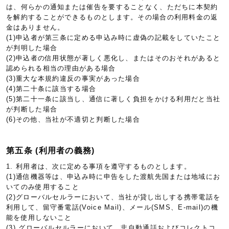
は、何らかの通知または催告を要することなく、ただちに本契約
を解約することができるものとします。その場合の利用料金の返
金はありません。
(1)申込者が第三条に定める申込み時に虚偽の記載をしていたこと
が判明した場合
(2)申込者の信用状態が著しく悪化し、またはそのおそれがあると
認められる相当の理由がある場合
(3)重大な本規約違反の事実があった場合
(4)第二十条に該当する場合
(5)第二十一条に該当し、通信に著しく負担をかける利用だと当社
が判断した場合
(6)その他、当社が不適切と判断した場合
第五条 (利用者の義務)
1. 利用者は、次に定める事項を遵守するものとします。
(1)通信機器等は、申込み時に申告をした渡航先国または地域にお
いてのみ使用すること
(2)グローバルセルラーにおいて、当社が貸し出しする携帯電話を
利用して、留守番電話(Voice Mail)、メール(SMS、E-mail)の機
能を使用しないこと
(3) グローバルセルラーにおいて、非自動通話およびコレクトコ