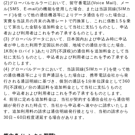
(2)グローバルセルラーにおいて、留守番電話(Voice Mail)、メー
ル(SMS、E-mail)の機能を使用した場合、または当該回線(SIMカ
ード)を使って他の通信機器等によりデータ通信を行った場合は、
実費を当該月の月末の為替レートで円換算し、これに係数1.5を乗
じて算出した金額を追加料金として当社に支払うものとし、申込
者および利用者はこれを予め了承するものとします。
(3) グローバルデータにおいて、日本国内および申込み時に申込
者が申し出た利用予定国以外の国、地域での通信が生じた場合、
1KB(キロバイト)あたり2円(不課税)の通信料を追加料金として当
社に支払うものとし、申込者および利用者はこれを予め了承する
ものとします。
(4) グローバルデータにおいて、当該回線(SIMカード)を使って他
の通信機器等により音声通話をした場合は、携帯電話会社から発
行される通話明細に基づき、個別の通話を1分単位課金として360
円(不課税)／分の通話料を追加料金として当社に支払うものと
し、申込者および利用者はこれを予め了承するものとします。
4. 前項に定める追加料金は、当社が契約する通信会社から通信明
細が発行された時点で、当社から申込者へ速やかに請求いたしま
す。追加利用料の請求は通信明細発行後となり、当初の請求から
30日～60日程度遅延する場合があります。