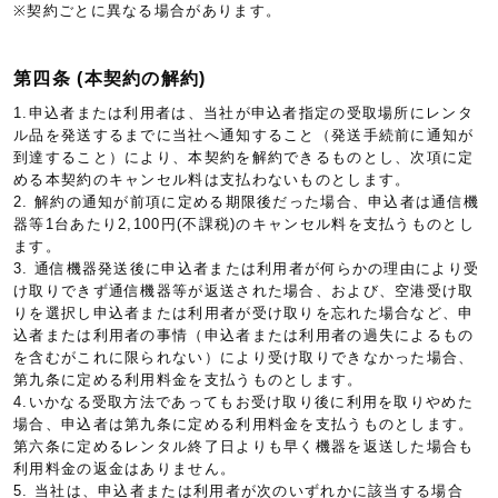
※契約ごとに異なる場合があります。
第四条 (本契約の解約)
1.申込者または利用者は、当社が申込者指定の受取場所にレンタ
ル品を発送するまでに当社へ通知すること（発送手続前に通知が
到達すること）により、本契約を解約できるものとし、次項に定
める本契約のキャンセル料は支払わないものとします。
2. 解約の通知が前項に定める期限後だった場合、申込者は通信機
器等1台あたり2,100円(不課税)のキャンセル料を支払うものとし
ます。
3. 通信機器発送後に申込者または利用者が何らかの理由により受
け取りできず通信機器等が返送された場合、および、空港受け取
りを選択し申込者または利用者が受け取りを忘れた場合など、申
込者または利用者の事情（申込者または利用者の過失によるもの
を含むがこれに限られない）により受け取りできなかった場合、
第九条に定める利用料金を支払うものとします。
4.いかなる受取方法であってもお受け取り後に利用を取りやめた
場合、申込者は第九条に定める利用料金を支払うものとします。
第六条に定めるレンタル終了日よりも早く機器を返送した場合も
利用料金の返金はありません。
5. 当社は、申込者または利用者が次のいずれかに該当する場合