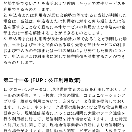
的勢力等でないことを表明および確約したうえで本件サービスを
利用できるものとします。
2. 申込者または利用者が反社会的勢力等であると当社が判断した
場合は、当社は、申込者または利用者に対する何ら通知または催
告を要することなく直ちに本件サービスの利用および申込みの全
部または一部を解除することができるものとします。
3. 申込者または利用者が反社会的勢力等であることが判明した場
合、当社および当社と関係のある取引先等が当社サービスの利用
および申込みの全部または一部の解除により発生した損害につい
て、申込者および利用者に対して損害賠償を請求することができ
るものとします。
第二十一条 (FUP：公正利用政策)
1. グローバルデータは、現地通信業者の回線を利用しており、メ
ールの送受信、ネット検索、地図の閲覧、コミュニケーションア
プリ等一般的な利用において、充分なデータ容量を提供しており
ます。 しかし、ネットワーク品質の維持および公平な電波利用の
観点から、現地通信業者によっては短期間に大量のデータ通信を
行う利用者に対して、通信制限を行う場合があります。 また特定
の利用方法に関しては、現地通信事業者の判断により通信制限を
行う場合があります。特に動画の閲覧、ビデオ通話、大容量ファ