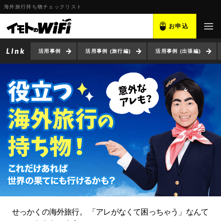
海外旅行持ち物チェックリスト
お申込
活用事例
活用事例 (旅行編)
活用事例 (出張編)
せっかくの海外旅行。
「アレがなくて困っちゃう」なんて