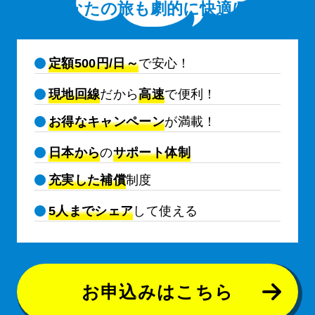
あなたの旅も劇的に快適に！
定額500円/日～
で安心！
現地回線
だから
高速
で便利！
お得なキャンペーン
が満載！
日本から
の
サポート体制
充実した補償
制度
5人までシェア
して使える
お申込みはこちら