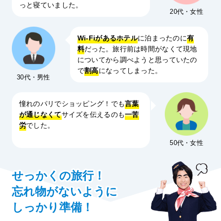
っと寝ていました。
20代・女性
Wi-Fiがあるホテル
に泊まったのに
有
料
だった。旅行前は時間がなくて現地
についてから調べようと思っていたの
で
割高
になってしまった。
30代・男性
憧れのパリでショッピング！でも
言葉
が通じなくて
サイズを伝えるのも
一苦
労
でした。
50代・女性
せっかくの旅行！
忘れ物がないように
しっかり準備！