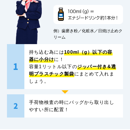
例）歯磨き粉／化粧水／日焼け止めク
リーム
持ち込む為には
100ml（g）以下の容
器に小分け
に！
容量1リットル以下の
ジッパー付き&透
明プラスチック製袋
にまとめて入れま
しょう。
手荷物検査の時にバッグから取り出し
やすい所に配置！