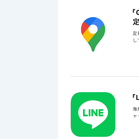
『
定
し
『
海
ャ