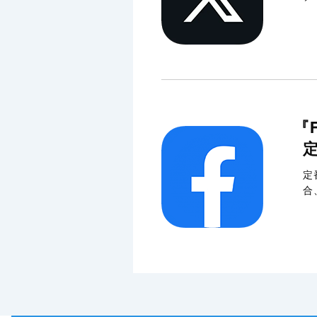
『
定
合