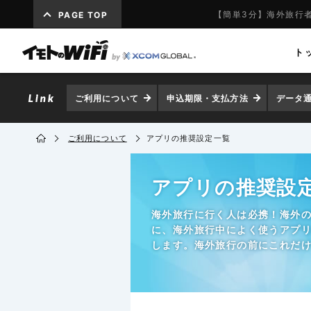
【簡単3分】海外旅行者
PAGE TOP
ト
ご利用について
申込期限・支払方法
データ
ご利用について
アプリの推奨設定一覧
アプリの推奨設
海外旅行に行く人は必携！海外の
に、海外旅行中によく使うアプ
します。海外旅行の前にこれだ