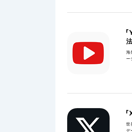
『
海
ー
『
世
デ