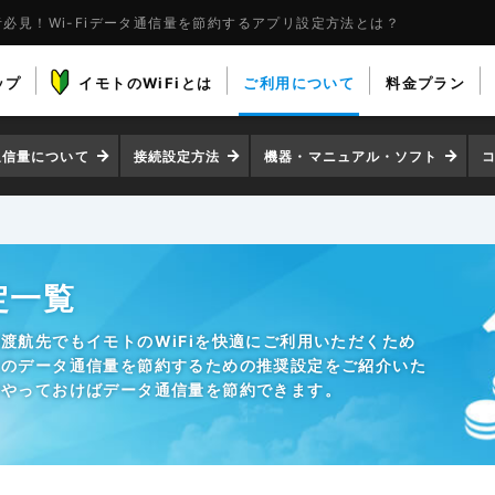
必見！Wi-Fiデータ通信量を節約するアプリ設定方法とは？
ップ
イモトのWiFiとは
ご利用について
料金プラン
通信量について
接続設定方法
機器・マニュアル・ソフト
定一覧
渡航先でもイモトのWiFiを快適にご利用いただくため
リのデータ通信量を節約するための推奨設定をご紹介いた
けやっておけばデータ通信量を節約できます。