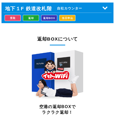
地下１F 鉄道
改札階
自社カウンター
受取
返却
返却BOX
当日申込
返却BOXについて
空港の返却BOXで
ラクラク返却！