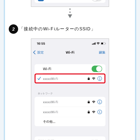
「接続中のWi-FiルーターのSSID」