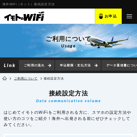
海外WiFi（ネット）接続設定方法
お申込
ご利用について
Usage
ご利用の流れ
申込期限・支払方法
データ通信量につ
ご利用について
接続設定方法
接続設定方法
Data communication volume
はじめてイモトのWiFiをご利用される方に、スマホの設定方法や
使い方のコツをご紹介！海外へ出発される前にぜひチェックして
みてください。