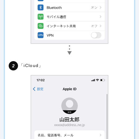
「iCloud」