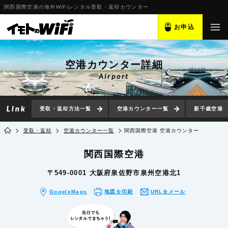
関西国際空港の海外WiFiレンタル受取・返却カウンター
お申込
空港カウンター詳細
Airport
受取・返却方法一覧
空港カウンター一覧
新千歳空港
受取・返却
空港カウンター一覧
関西国際空港 空港カウンター
関西国際空港
〒549-0001 大阪府泉佐野市泉州空港北1
GoogleMaps
地図を印刷
URLをメール