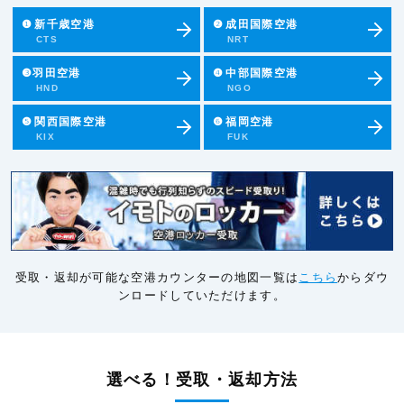
❶
新千歳空港
❷
成田国際空港
CTS
NRT
❸羽田空港
❹
中部国際空港
HND
NGO
❺
関西国際空港
❻
福岡空港
KIX
FUK
受取・返却が可能な空港カウンターの地図一覧は
こちら
からダウ
ンロードしていただけます。
選べる！受取・返却方法