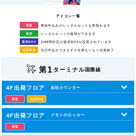
アイコン一覧
受取
事前申込みのレンタル
セットを受取れます
返却
レンタルセットの返却が
できます
返却
BOX
24時間対応の返却BOXが
設置されています
当日
申込
当日申込ができます
※在庫なくなり次第終了
1
第
ターミナル
国際線
4F出発フロア
自社カウンター
受取
当日申込
4F出発フロア
イモトのロッカー
受取