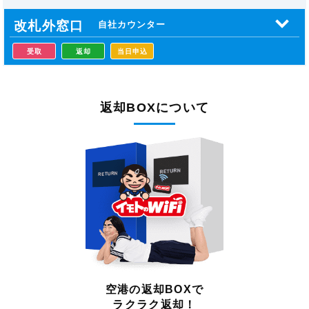
改札外窓口
自社カウンター
受取
返却
当日申込
返却BOXについて
空港の返却BOXで
ラクラク返却！