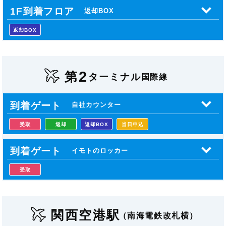
1F到着フロア
返却BOX
返却BOX
2
第
ターミナル
国際線
到着ゲート
自社カウンター
受取
返却
返却BOX
当日申込
到着ゲート
イモトのロッカー
受取
関西空港駅
（南海電鉄改札横）