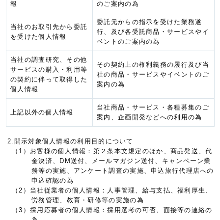
報
のご案内の為
委託元からの指示を受けた業務遂
当社のお取引先から委託
行、及び各受託商品・サービスやイ
を受けた個人情報
ベントのご案内の為
当社の調査研究、その他
その契約上の権利義務の履行及び当
サービスの購入・利用等
社の商品・サービスやイベントのご
の契約に伴って取得した
案内の為
個人情報
当社商品・サービス・各種募集のご
上記以外の個人情報
案内、企画開発などへの利用の為
2.開示対象個人情報の利用目的について
（1）お客様の個人情報：第２条本文規定のほか、商品発送、代
金決済、DM送付、メールマガジン送付、キャンペーン業
務等の実施、アンケート調査の実施、申込旅行代理店への
申込確認の為
（2）当社従業者の個人情報：人事管理、給与支払、福利厚生、
労務管理、教育・研修等の実施の為
（3）採用応募者の個人情報：採用選考の可否、面接等の連絡の
為