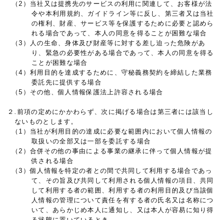
（2）当社又は提携先のサービスの利用に関連して、お客様が法
令や本利用規約、ガイドライン等に反し、第三者又は当社
の権利、財産、サービス等を保護するために必要と認めら
れる場合であって、本人の同意を得ることが困難な場合
（3）人の生命、身体及び財産等に対する差し迫った危険があ
り、緊急の必要性がある場合であって、本人の同意を得る
ことが困難な場合
（4）利用目的を達成するために、守秘義務契約を締結した業務
委託先に提供する場合
（5）その他、個人情報保護法上許容される場合
２.前項の定めにかかわらず、次に掲げる場合は第三者には該当し
ないものとします。
（1）当社が利用目的の達成に必要な範囲内において個人情報の
取扱いの全部又は一部を委託する場合
（2）合併その他の事由による事業の継承に伴って個人情報が提
供される場合
（3）個人情報を特定の者との間で共同して利用する場合であっ
て、その旨及び共同して利用される個人情報の項目、共同
して利用する者の範囲、利用する者の利用目的及び当該個
人情報の管理について責任を有する者の氏名又は名称につ
いて、あらかじめ本人に通知し、又は本人が容易に知り得
る状態に置いているとき