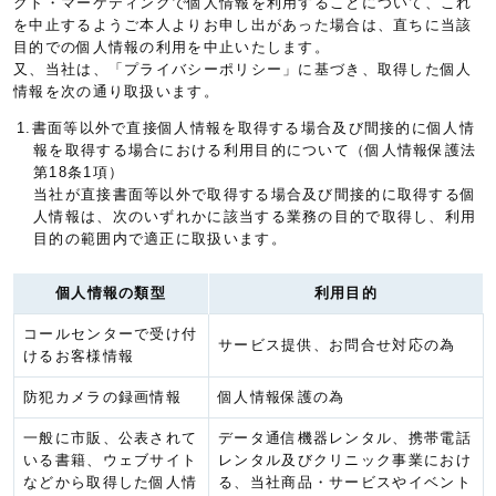
クト・マーケティングで個人情報を利用することについて、これ
を中止するようご本人よりお申し出があった場合は、直ちに当該
目的での個人情報の利用を中止いたします。
又、当社は、「プライバシーポリシー」に基づき、取得した個人
情報を次の通り取扱います。
1.書面等以外で直接個人情報を取得する場合及び間接的に個人情
報を取得する場合における利用目的について（個人情報保護法
第18条1項）
当社が直接書面等以外で取得する場合及び間接的に取得する個
人情報は、次のいずれかに該当する業務の目的で取得し、利用
目的の範囲内で適正に取扱います。
個人情報の類型
利用目的
コールセンターで受け付
サービス提供、お問合せ対応の為
けるお客様情報
防犯カメラの録画情報
個人情報保護の為
一般に市販、公表されて
データ通信機器レンタル、携帯電話
いる書籍、ウェブサイト
レンタル及びクリニック事業におけ
などから取得した個人情
る、当社商品・サービスやイベント