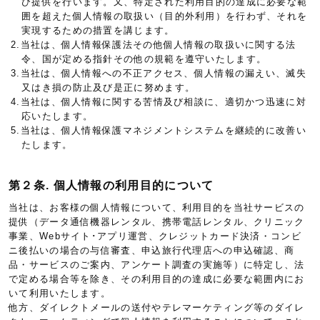
び提供を行います。又、特定された利用目的の達成に必要な範
囲を超えた個人情報の取扱い（目的外利用）を行わず、それを
実現するための措置を講じます。
2.当社は、個人情報保護法その他個人情報の取扱いに関する法
令、国が定める指針その他の規範を遵守いたします。
3.当社は、個人情報への不正アクセス、個人情報の漏えい、滅失
又はき損の防止及び是正に努めます。
4.当社は、個人情報に関する苦情及び相談に、適切かつ迅速に対
応いたします。
5.当社は、個人情報保護マネジメントシステムを継続的に改善い
たします。
第２条. 個人情報の利用目的について
当社は、お客様の個人情報について、利用目的を当社サービスの
提供（データ通信機器レンタル、携帯電話レンタル、クリニック
事業、Webサイト･アプリ運営、クレジットカード決済・コンビ
ニ後払いの場合の与信審査、申込旅行代理店への申込確認、商
品・サービスのご案内、アンケート調査の実施等）に特定し、法
で定める場合等を除き、その利用目的の達成に必要な範囲内にお
いて利用いたします。
他方、ダイレクトメールの送付やテレマーケティング等のダイレ