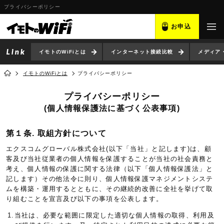
プライバシーポリシー
お申込
イモトのWiFiとは
インターネット接続比較
メディア
イモトのWiFiとは
プライバシーポリシー
プライバシーポリシー
(個人情報保護法に基づく公表事項)
第１条. 取組方針について
エクスコムグローバル株式会社(以下「当社」と記します)は、顧
客及び当社従業者の個人情報を保護することが当社の社会責務と
考え、個人情報の保護に関する法律（以下「個人情報保護法」と
記します）その他法令に則り、個人情報保護マネジメントシステ
ムを構築・運用するとともに、その継続的改善に全社を挙げて取
り組むことを宣言及び以下の事項を公表します。
1.当社は、必要な範囲に限定した適切な個人情報の取得、利用及