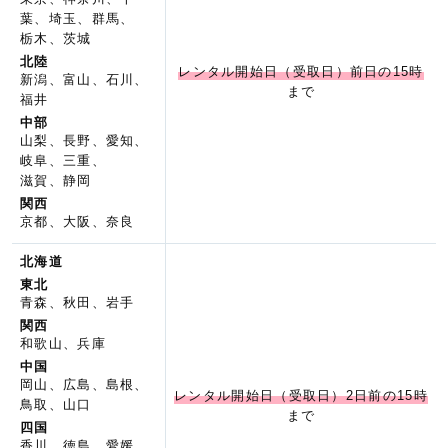
葉、埼玉、群馬、
栃木、茨城
北陸
レンタル開始日（受取日）前日の15時
新潟、富山、石川、
まで
福井
中部
山梨、長野、愛知、
岐阜、三重、
滋賀、静岡
関西
京都、大阪、奈良
北海道
東北
青森、秋田、岩手
関西
和歌山、兵庫
中国
岡山、広島、島根、
レンタル開始日（受取日）2日前の15時
鳥取、山口
まで
四国
香川、徳島、愛媛、