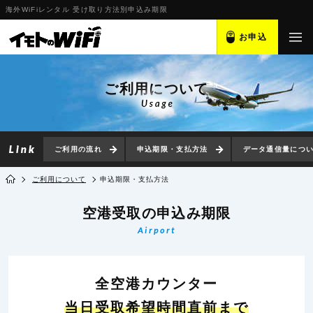
海外WiFiレンタル 受け取り方法別申込み期限
お申込
ご利用について
ご利用の流れ
申込期限・支払方法
データ通信量につ
ご利用について
申込期限・支払方法
空港受取の
申込み期限
Airport
全空港カウンター
当日受取希望時間直前まで