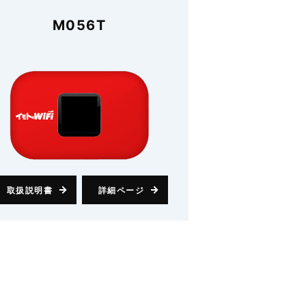
M056T
取扱説明書
詳細ページ