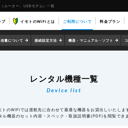
機種（ルーター、USBモデム）一覧
ップ
イモトのWiFiとは
ご利用について
料金プラン
通信量について
接続設定方法
機器・マニュアル・ソフト
レンタル機種一覧
Device list
モトのWiFiでは渡航先に合わせて最適な機器をお貸出しいたしま
タル機器のセット内容・スペック・取扱説明書(PDF)を閲覧でき