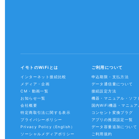
イモトのWiFiとは
ご利用について
インターネット接続比較
申込期限・支払方法
メディア・企画
データ通信量について
CM・動画一覧
接続設定方法
お知らせ一覧
機器・マニュアル・ソフ
会社概要
国内WiFi機器・マニュア
特定商取引法に関する表示
コンセント変換プラグ
プライバシーポリシー
アプリの推奨設定一覧
Privacy Policy
（English）
データ容量追加について
ソーシャルメディアポリシー
ご利用規約