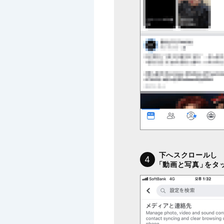
下へスクロールし
4
「動画と写真」
をタ