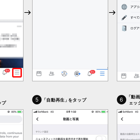
「動
5
6
「自動再生」
をタップ
ップ
ェッ