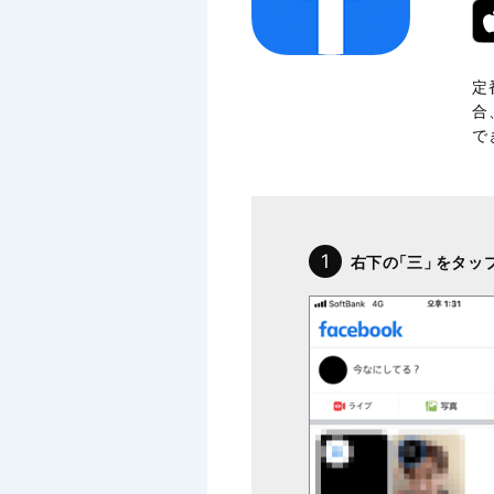
定
合
で
1
右下の
「三」
をタッ