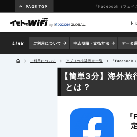
『Facebook（フ
PAGE TOP
ト
ご利用について
申込期限・支払方法
データ
ご利用について
アプリの推奨設定一覧
『Facebo
【簡単3分】海外旅
とは？
『