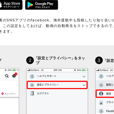
番のSNSアプリのfacebook。海外渡航中も投稿したり知り合
、この設定をしておけば、動画の自動再生をストップできるので
きます。
「設定とプライバシー」
をタッ
2
3
プ
「設
プ