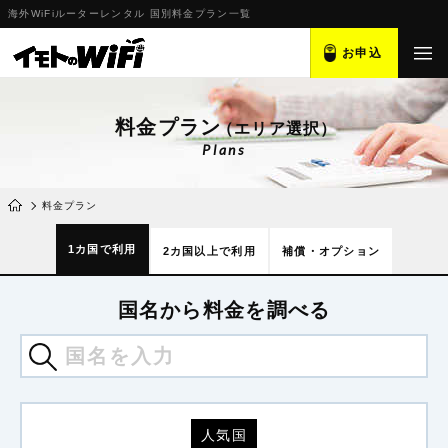
海外WiFiルーターレンタル 国別料金プラン一覧
お申込
料金プラン
（エリア選択）
Plans
料金プラン
1カ国で利用
2カ国以上で利用
補償・オプション
国名から料金を調べる
人気国