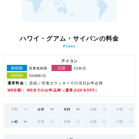
ハワイ・グアム・サイパンの料金
Plans
アイコン
無制限
1GB
容量無制限
1GB/日
500MB
500MB/日
通常料金：
店頭／空港カウンターでの当日お申込時
WEB割： WEBでのお申込時（通常の20％OFF）
ア行
カ行
サ行
タ行
ナ行
ハ行
マ行
ヤ行
ラ行
ワ行