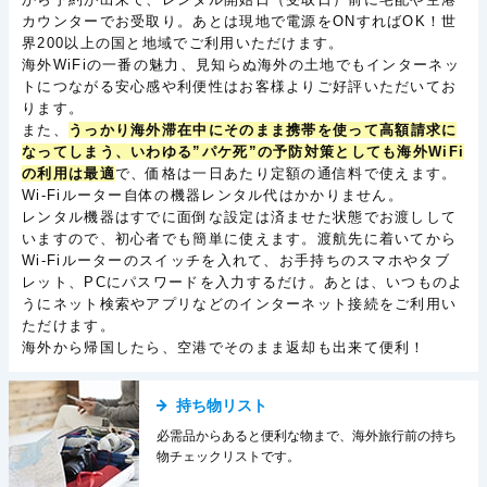
カウンターでお受取り。あとは現地で電源をONすればOK！世
界200以上の国と地域でご利用いただけます。
海外WiFiの一番の魅力、見知らぬ海外の土地でもインターネッ
トにつながる安心感や利便性はお客様よりご好評いただいてお
ります。
また、
うっかり海外滞在中にそのまま携帯を使って高額請求に
なってしまう、いわゆる”パケ死”の予防対策としても海外WiFi
の利用は最適
で、価格は一日あたり定額の通信料で使えます。
Wi-Fiルーター自体の機器レンタル代はかかりません。
レンタル機器はすでに面倒な設定は済ませた状態でお渡しして
いますので、初心者でも簡単に使えます。渡航先に着いてから
Wi-Fiルーターのスイッチを入れて、お手持ちのスマホやタブ
レット、PCにパスワードを入力するだけ。あとは、いつものよ
うにネット検索やアプリなどのインターネット接続をご利用い
ただけます。
海外から帰国したら、空港でそのまま返却も出来て便利！
持ち物リスト
必需品からあると便利な物まで、海外旅行前の持ち
物チェックリストです。