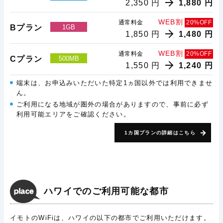
2,350 円
1,880 円
WEB割
通常料金
20%OFF
Bプラン
1GB
1,850 円
1,480 円
WEB割
通常料金
20%OFF
Cプラン
500MB
1,550 円
1,240 円
端末は、お申込みいただいた特定1ヵ国以外では利用できませ
ん。
ご利用になる地域が圏外の場合がありますので、事前に必ず
利用可能エリアをご確認ください。
1カ国プランの詳細はこちら
ハワイでのご利用可能な都市
イモトのWiFiは、ハワイの以下の都市でご利用いただけます。