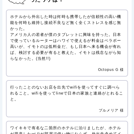
ホテルから外出した時は何時も携帯したが信頼性の高い機
能を何時も維持し接続不良など無く全くストレスを感じ無
かった。
アメリカ人の若者が僕のタブレットに興味を持った。日本
で使っているルーターはハワイで使えるが料金はベラボー
高いが、イモトのは低料金だ、もし日本へ来る機会が有れ
ば、検討する必要が有ると教えた。イモトは残念ながら知
らなかった。(当然!!)
Octopus G 様
行ったことのないお店を出先でwifiを使ってすぐに調べら
れること。wifiを使ってlineで日本の家族と連絡がとれるこ
と。
プルメリア 様
ワイキキで有名な二箇所のホテルに泊りましたが、ホテル
が用意したwi-fiが部屋で使い物にならず、外出先含めてイ