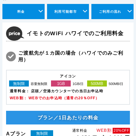
料金
利用可能都市
ご利用の流れ
イモトのWiFi ハワイでのご利用料金
ご渡航先が１カ国の場合（ハワイでのみご利
用）
アイコン
無制限
1GB
500MB
容量無制限
1GB/日
500MB/日
通常料金：
店頭／空港カウンターでの当日お申込時
WEB割： WEBでのお申込時（通常の20％OFF）
プラン／1日あたりの料金
WEB割
通常料金
20%OFF
Aプラン
無制限