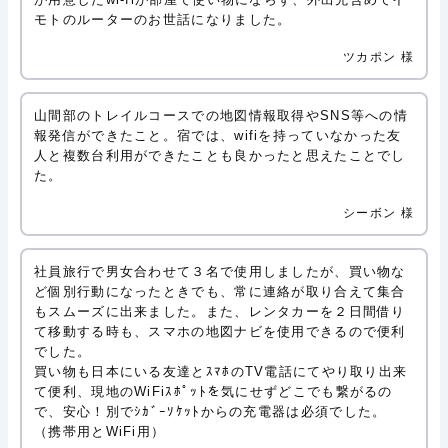
モトのルーターのお世話になりました。
ツカポン 様
山間部のトレイルコースでの地図情報取得やSNS等への情
報発信ができたこと。宿では、wifiを持っていなかった友
人と複数台利用ができたことも良かったと思えたことでし
た。
シーボン 様
社員旅行で男女合わせて３名で使用しましたが、買い物な
ど個別行動になったときでも、常に連絡が取り合えて集合
もスムーズに出来ました。また、レンタカーを２日間借り
て移動する時も、スマホの地図ナビを使用できるので便利
でした。
買い物も日本にいる友達とｽﾏﾎのTV電話にてやり取り出来
て便利、現地のWiFiｽﾎﾟｯﾄを気にせずどこでも繋がるの
で、安心！別でｼｶﾞｰｿｹｯﾄからの充電器は必須でした。
（携帯用とWiFi用）