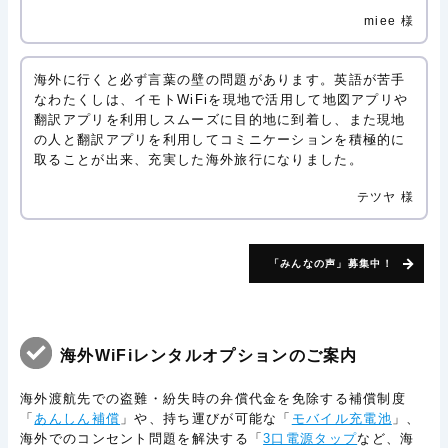
miee 様
海外に行くと必ず言葉の壁の問題があります。英語が苦手
なわたくしは、イモトWiFiを現地で活用して地図アプリや
翻訳アプリを利用しスムーズに目的地に到着し、また現地
の人と翻訳アプリを利用してコミニケーションを積極的に
取ることが出来、充実した海外旅行になりました。
テツヤ 様
「みんなの声」募集中！
海外WiFiレンタルオプションのご案内
海外渡航先での盗難・紛失時の弁償代金を免除する補償制度
「
あんしん補償
」や、持ち運びが可能な「
モバイル充電池
」、
海外でのコンセント問題を解決する「
3口電源タップ
など、海