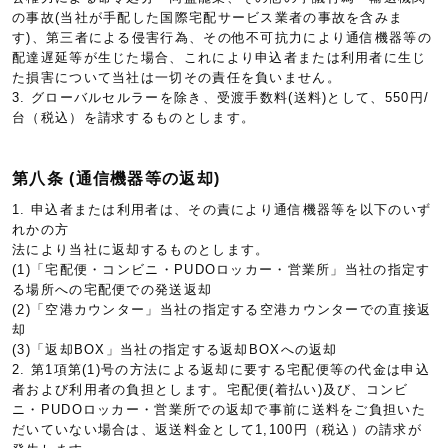
の事故(当社が手配した国際宅配サービス業者の事故を含みま
す)、第三者による侵害行為、その他不可抗力により通信機器等の
配達遅延等が生じた場合、これにより申込者または利用者に生じ
た損害について当社は一切その責任を負いません。
3. グローバルセルラーを除き、受渡手数料(送料)として、550円/
台（税込）を請求するものとします。
第八条 (通信機器等の返却)
1. 申込者または利用者は、その責により通信機器等を以下のいず
れかの方
法により当社に返却するものとします。
(1)「宅配便・コンビニ・PUDOロッカー・営業所」当社の指定す
る場所への宅配便での発送返却
(2)「空港カウンター」当社の指定する空港カウンターでの直接返
却
(3)「返却BOX」当社の指定する返却BOXへの返却
2. 第1項第(1)号の方法による返却に要する宅配便等の代金は申込
者および利用者の負担とします。宅配便(着払い)及び、コンビ
ニ・PUDOロッカー・営業所での返却で事前に送料をご負担いた
だいていない場合は、返送料金として1,100円（税込）の請求が