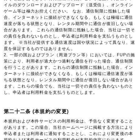
イルのダウンロードおよびアップロード（送受信）、オンライン
ゲーム等は極力お控えください。 なお、通信制限に抵触した場
合、インターネットに接続ができなくなる、もしくは極端に通信
速度が落ちる状態となり、レンタル期間中に通信が復旧しない場
合があります。 これらの通信制限に抵触した場合、当社は一切そ
の責任を負わないものとし、申込者は利用料金を支払うものとし
ます。 ※当社が提供する通信速度は国や状況によって異なり、速
度を保証するものではありません。
2. 一部の国およびプラン（周遊プラン等）においては、FUPの施
策により、利用者が過大かつ過剰な通信を行った場合、通信制限
を行うことがあります。これらの通信制限に抵触した場合、イン
ターネットに接続ができなくなる、もしくは極端に通信速度が落
ちる状態となり、レンタル期間中に通信が復旧しない場合があり
ます。これらの場合でも、当社は一切その責任を負わないものと
し、申込者は利用料金を支払うものとします。
第二十二条 (本規約の変更)
本規約および本件サービスの利用料金は、予告なく変更すること
があります。この場合、当社ホームページに掲載する方法により
申込者または利用者に通知することとし、これにより変更後の本
規約および本件サービスの利用料金が本契約内容になります。