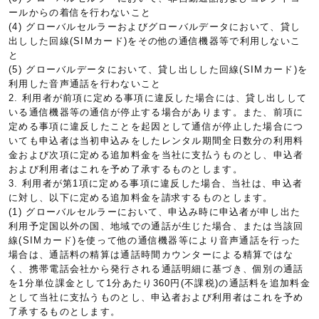
ールからの着信を行わないこと
(4) グローバルセルラーおよびグローバルデータにおいて、貸し
出しした回線(SIMカード)をその他の通信機器等で利用しないこ
と
(5) グローバルデータにおいて、貸し出しした回線(SIMカード)を
利用した音声通話を行わないこと
2. 利用者が前項に定める事項に違反した場合には、貸し出しして
いる通信機器等の通信が停止する場合があります。また、前項に
定める事項に違反したことを起因として通信が停止した場合につ
いても申込者は当初申込みをしたレンタル期間全日数分の利用料
金および次項に定める追加料金を当社に支払うものとし、申込者
および利用者はこれを予め了承するものとします。
3. 利用者が第1項に定める事項に違反した場合、当社は、申込者
に対し、以下に定める追加料金を請求するものとします。
(1) グローバルセルラーにおいて、申込み時に申込者が申し出た
利用予定国以外の国、地域での通話が生じた場合、または当該回
線(SIMカード)を使って他の通信機器等により音声通話を行った
場合は、通話料の精算は通話時間カウンターによる精算ではな
く、携帯電話会社から発行される通話明細に基づき、個別の通話
を1分単位課金として1分あたり360円(不課税)の通話料を追加料金
として当社に支払うものとし、申込者および利用者はこれを予め
了承するものとします。