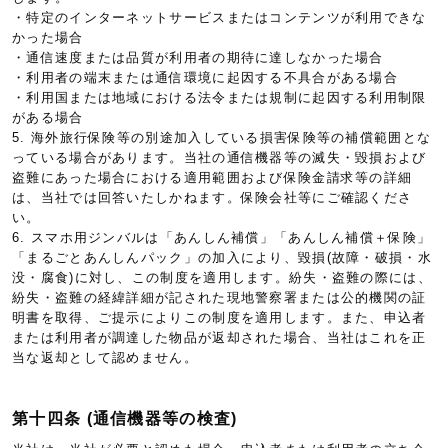
・特定のインターネットサービスまたはコンテンツが利用できな
かった場合
・通信速度または品質が利用者の期待に達しなかった場合
・利用者の端末または通信環境に起因する不具合がある場合
・利用国または地域における法令または規制に起因する利用制限
がある場合
5. 海外旅行保険等の別途加入している損害保険等の補償範囲とな
っている場合があります。当社の通信機器等の滅失・毀損および
盗難にあった場合における適用範囲および保険金請求等の詳細
は、当社では回答いたしかねます。保険会社等にご確認くださ
い。
6. スマホ用ジンバルは「あんしん補償」「あんしん補償＋保険」
「まるごとあんしんパック」の加入により、毀損(故障・破損・水
没・腐食)に対し、この制度を適用します。紛失・盗難の際には、
紛失・盗難の経緯詳細が記された現地警察署または公的機関の証
明書を取得、ご提示によりこの制度を適用します。また、申込者
または利用者が調達した物品が返却された場合、当社はこれを正
当な返却として認めません。
第十四条 (通信機器等の検査)