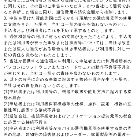
に関しては、その旨のご申告をいただき、かつ当社にて適切であ
ると判断した場合に限り、通信費用を請求金額から控除します。
3. 申告を受けた渡航先国に誤りがあり現地での通信機器等の使用
に支障をきたした場合、当社は一切の責任を負わないものとし、
申込者および利用者はこれを予め了承するものとします。
4. 通信機器等の利用に何らかの支障があったことにより、申込者
または利用者が被った事故または損害等については、当社は故意
または重大な過失がある場合を除き申込者および利用者に対し一
切の責任を負わないものとします。
5. 当社が提供する通信端末を利用して申込者または利用者所有の
パソコンにソフトウェアまたはハードウェアの動作不良等不具合
が生じても、当社は一切その責任を負わないものとします。
6. 以下の各号に定める事象に起因する接続不具合が生じた場合、
当社はその責を負わないものとします。
(1)申込者または利用者等の、機器の取扱や使用方法に起因する接
続不具合
(2)申込者または利用者保有機器等の仕様、操作、設定、機器の互
換性等に起因する接続不具合
(3)通信会社、接続事業者およびアプリケーション提供元等の都合
に起因する接続不具合
(4)申込者または利用者等がモバイル通信機器等を使用する際の周
囲の地形、建物等の障害物およびレーダー、家電製品等の電波干