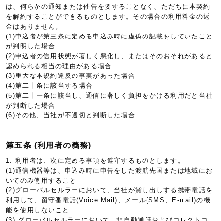
は、何らかの通知または催告を要することなく、ただちに本契約
を解約することができるものとします。その場合の利用料金の返
金はありません。
(1)申込者が第三条に定める申込み時に虚偽の記載をしていたこと
が判明した場合
(2)申込者の信用状態が著しく悪化し、またはそのおそれがあると
認められる相当の理由がある場合
(3)重大な本規約違反の事実があった場合
(4)第二十条に該当する場合
(5)第二十一条に該当し、通信に著しく負担をかける利用だと当社
が判断した場合
(6)その他、当社が不適切と判断した場合
第五条 (利用者の義務)
1. 利用者は、次に定める事項を遵守するものとします。
(1)通信機器等は、申込み時に申告をした渡航先国または地域にお
いてのみ使用すること
(2)グローバルセルラーにおいて、当社が貸し出しする携帯電話を
利用して、留守番電話(Voice Mail)、メール(SMS、E-mail)の機
能を使用しないこと
(3) グローバルセルラーにおいて、非自動通話およびコレクトコ