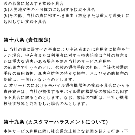
渉の影響に起因する接続不具合
(5)天災地変等の不可抗力に起因する接続不具合
(6)その他、当社の責に帰すべき事由（故意または重大な過失）に
起因しない接続不具合
第十八条 (責任限定)
1. 当社の責に帰すべき事由により申込者または利用者に損害を与
えた場合、申込者または利用者に対する損害賠償は当社の故意ま
たは重大な過失がある場合を除き当社のサービス利用料
の範囲内で行うものとし、代替の通信手段の担保、当該代替通信
手段の費用負担、逸失利益等の特別な損害、およびその他損害の
賠償は、一切行わないものとします。
2. 本サービスにおけるモバイル通信機器等の接続不具合にかかる
責任範囲は、当社が提供するモバイル通信機器等の故障に起因す
る不具合に限るものとします。なお、故障の判断は、当社が機器
検証後故障と判断をした場合のみとします。
第十九条 (カスタマーハラスメントについて)
本件サービス利用に際し社会通念上相当な範囲を超える行為（下