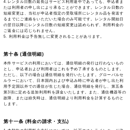
4.レンタル日数の延長はサービス利用途中であっても、申込者ま
たは利用者の申し出により承ることができます。レンタル日数の
短縮変更は、当社が申込者指定の受取場所にレンタル品を発送す
るまでにご連絡をいただいた場合のみ可能です。レンタル開始日
の翌日以降にレンタル日数の短縮変更は認められず、利用料金の
ご返金には応じられません。
5. 利用料金は予告無しに変更されることがあります。
第十条 (通信明細)
本件サービスの利用においては、通信明細の発行は行わないもの
とし、申込者および利用者はこれを予め了承するものとします。
ただし、以下の場合は通信明細を発行いたします。グローバルセ
ルラーにおいて、日本国内および申込み時に申込者が申し出た利
用予定国以外での通信が生じた場合、通信明細を発行し、第五条
第3項に定める追加利用料を課金いたします。また、通信機器等の
故障、または紛失時は、通信明細より利用料金を計算するものと
します。
第十一条 (料金の請求・支払)