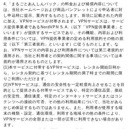
4.「まるごとあんしんパック」の料金および補償内容について
は、当社ホームページおよび商品パンフレットにより申込者に対
し申込時に提示、案内するものとします。前項に記載された内容
に加え、VPNサービスが付帯されます。VPNサービスは、サービ
ス提供事業者であるNordVPN S.A.（以下「VPN提供事業者」と
いいます）が提供するサービスであり、その機能、内容および利
用条件については、VPN提供事業者の定める利用規約その他の規
定（以下「第三者規約」といいます）に従うものとします。な
お、VPNサービスの内容および利用条件については第三者規約が
適用され、当社と利用者との契約関係に関する事項については本
規約が適用されるものとします。
(1)本サービスに付帯するVPNサービスは、レンタル開始日時か
ら、レンタル契約に基づくレンタル期間の満了時までの期間に限
りご利用いただけます。
(2)VPNサービスは、通信の安全性を一定程度向上させることを目
的として提供される付帯サービスであり、特定の通信品質、接続
の安定性、通信速度、特定のインターネットサービスまたはコン
テンツへの接続の可否、その他の利用結果について、当社があら
かじめ保証するものではありません。また、利用者が使用する端
末の種類・設定、通信環境、利用する地域その他の条件により、
VPNサービスの全部または一部が正常に利用できない場合があり
ます。