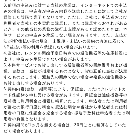
3.前項の申込みに対する当社の承諾は、インターネットでの申込
みの場合は、申込者が申込み内容を送信したことに対して当社が
返信した段階で完了となります。ただし、当社は、申込者および
利用者が当社との本契約に違反し、または違反するおそれがある
とき、その他当社の業務の遂行上支障があると認めたときは、本
件サービスの申込みを承諾しない場合があります。また、支払方
法がNP後払い等の場合、未返却・未払いの契約の有無に応じて
NP後払い等の利用を承認しない場合があります。
4.当社は、レンタル開始予定日時点での通信機器等の在庫状況に
より、申込みを承諾できない場合があります。
5.本件サービスでお貸し出しする通信機器等の回線番号および機
種、台数は、当社が指定するものとなり、貸出直前に当社が決定
するものとします。渡航先の回線でない場合や複数の通信機器を
お貸し出しする場合があります。
6.契約内容(台数・期間等)により、保証金、またはクレジットカ
ード保証枠を申し受ける場合があります。保証金は通信機器等の
返却後に利用料金と相殺し精算いたします。申込者または利用者
が当社の銀行口座に料金を振込む場合や当社から申込者または利
用者の口座に保証金を返金する場合､振込手数料は申込者または利
用者の負担となります。
7.契約期間が1ヵ月を超える場合は、30日ごとに精算をしていた
だく場合があります。