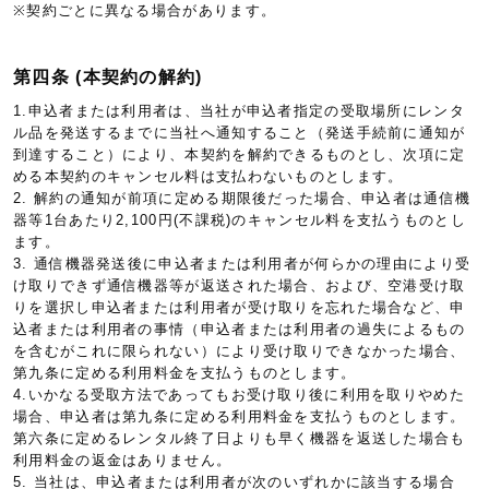
※契約ごとに異なる場合があります。
第四条 (本契約の解約)
1.申込者または利用者は、当社が申込者指定の受取場所にレンタ
ル品を発送するまでに当社へ通知すること（発送手続前に通知が
到達すること）により、本契約を解約できるものとし、次項に定
める本契約のキャンセル料は支払わないものとします。
2. 解約の通知が前項に定める期限後だった場合、申込者は通信機
器等1台あたり2,100円(不課税)のキャンセル料を支払うものとし
ます。
3. 通信機器発送後に申込者または利用者が何らかの理由により受
け取りできず通信機器等が返送された場合、および、空港受け取
りを選択し申込者または利用者が受け取りを忘れた場合など、申
込者または利用者の事情（申込者または利用者の過失によるもの
を含むがこれに限られない）により受け取りできなかった場合、
第九条に定める利用料金を支払うものとします。
4.いかなる受取方法であってもお受け取り後に利用を取りやめた
場合、申込者は第九条に定める利用料金を支払うものとします。
第六条に定めるレンタル終了日よりも早く機器を返送した場合も
利用料金の返金はありません。
5. 当社は、申込者または利用者が次のいずれかに該当する場合