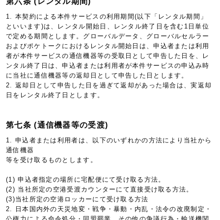
第六条 (レンタル期間)
1. 本契約による本件サービスの利用期間(以下「レンタル期間」
といいます)は、レンタル開始日、レンタル終了日を含む1日単位
で定める期間とします。グローバルデータ、グローバルセルラー
およびポケトークにおけるレンタル開始日は、申込者または利用
者が本件サービスの通信機器等の受取日として申告した日を、レ
ンタル終了日は、申込者または利用者が本件サービスの申込み時
に当社に通信機器等の返却日として申告した日とします。
2. 返却日として申告した日を過ぎて返却があった場合は、実返却
日をレンタル終了日とします。
第七条 (通信機器等の受渡)
1. 申込者または利用者は、以下のいずれかの方法により当社から
通信機器
等を受け取るものとします。
(1) 申込者指定の場所に宅配便にて受け取る方法。
(2) 当社所定の空港受渡カウンターにて直接受け取る方法。
(3)当社所定の空港ロッカーにて受け取る方法
2. 日本国内外の天災地変・戦争・暴動・内乱・法令の改廃制定・
公権力による命令処分・同盟罷業、その他の争議行為・輸送機関