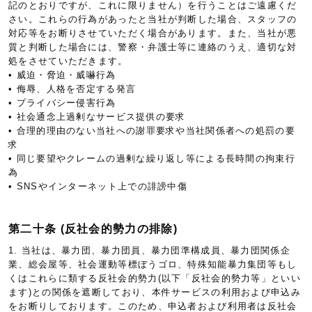
記のとおりですが、これに限りません）を行うことはご遠慮くだ
さい。これらの行為があったと当社が判断した場合、スタッフの
対応等をお断りさせていただく場合があります。また、当社が悪
質と判断した場合には、警察・弁護士等に連絡のうえ、適切な対
処をさせていただきます。
• 威迫・脅迫・威嚇行為
• 侮辱、人格を否定する発言
• プライバシー侵害行為
• 社会通念上過剰なサービス提供の要求
• 合理的理由のない当社への謝罪要求や当社関係者への処罰の要
求
• 同じ要望やクレームの過剰な繰り返し等による長時間の拘束行
為
• SNSやインターネット上での誹謗中傷
第二十条 (反社会的勢力の排除)
1. 当社は、暴力団、暴力団員、暴力団準構成員、暴力団関係企
業、総会屋等、社会運動等標ぼうゴロ、特殊知能暴力集団等もし
くはこれらに類する反社会的勢力(以下「反社会的勢力等」といい
ます)との関係を遮断しており、本件サービスの利用および申込み
をお断りしております。このため、申込者および利用者は反社会