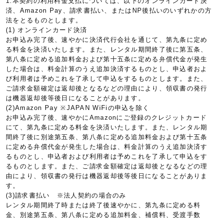
1.本契約の利用料金支払については、以下のオンラインカード決
済、Amazon Pay、請求書払い、またはNP後払いのいずれかの方
法をとるものとします。
(1) オンラインカード決済
お申込み完了後、速やかに決済代行会社を通じて、第九条に定め
る料金を決済いたします。また、レンタル期間終了後に第五条、
第八条に定める追加料金および第十五条に定める弁償代金が発生
した場合は、料金計算のうえ追加決済するものとし、申込者およ
び利用者は予めこれを了承して申込をするものとします。また、
ご請求金額確定は返却後となるなどの理由により、領収書の発行
は機器返却後等後日になることがあります。
(2)Amazon Pay ※JAPAN WiFiの申込を除く
お申込み完了後、速やかにAmazonにご登録のクレジットカード
にて、第九条に定める料金を決済いたします。また、レンタル期
間終了後に別途第五条、第八条に定める追加料金および第十五条
に定める弁償代金が発生した場合は、料金計算のうえ追加決済す
るものとし、申込者および利用者は予めこれを了承して申込をす
るものとします。また、ご請求金額確定は返却後となるなどの理
由により、領収書の発行は機器返却後等後日になることがありま
す。
(3)請求書払い ※法人契約の場合のみ
レンタル期間終了時または終了後速やかに、第九条に定める料
金、別途第五条、第八条に定める追加料金、補償料、受渡手数