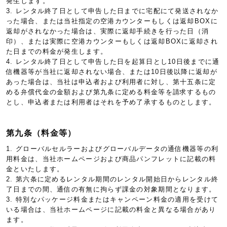
発生します。
3. レンタル終了日として申告した日までに宅配にて発送されなか
った場合、または当社指定の空港カウンターもしくは返却BOXに
返却がされなかった場合は、実際に返却手続きを行った日（消
印）、または実際に空港カウンターもしくは返却BOXに返却され
た日までの料金が発生します。
4. レンタル終了日として申告した日を起算日とし10日後までに通
信機器等が当社に返却されない場合、または10日後以降に返却が
あった場合は、当社は申込者および利用者に対し、第十五条に定
める弁償代金の金額および第九条に定める料金等を請求するもの
とし、申込者または利用者はそれを予め了承するものとします。
第九条（料金等）
1. グローバルセルラーおよびグローバルデータの通信機器等の利
用料金は、当社ホームページおよび商品パンフレットに記載の料
金といたします。
2. 第六条に定めるレンタル期間のレンタル開始日からレンタル終
了日までの間、通信の有無に拘らず課金の対象期間となります。
3. 特別なパッケージ料金またはキャンペーン料金の適用を受けて
いる場合は、当社ホームページに記載の料金と異なる場合があり
ます。