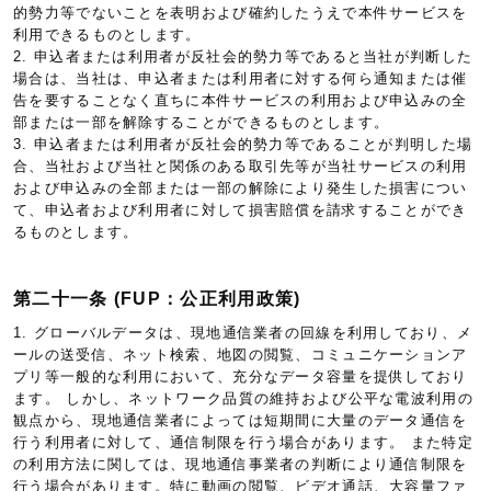
的勢力等でないことを表明および確約したうえで本件サービスを
利用できるものとします。
2. 申込者または利用者が反社会的勢力等であると当社が判断した
場合は、当社は、申込者または利用者に対する何ら通知または催
告を要することなく直ちに本件サービスの利用および申込みの全
部または一部を解除することができるものとします。
3. 申込者または利用者が反社会的勢力等であることが判明した場
合、当社および当社と関係のある取引先等が当社サービスの利用
および申込みの全部または一部の解除により発生した損害につい
て、申込者および利用者に対して損害賠償を請求することができ
るものとします。
第二十一条 (FUP：公正利用政策)
1. グローバルデータは、現地通信業者の回線を利用しており、メ
ールの送受信、ネット検索、地図の閲覧、コミュニケーションア
プリ等一般的な利用において、充分なデータ容量を提供しており
ます。 しかし、ネットワーク品質の維持および公平な電波利用の
観点から、現地通信業者によっては短期間に大量のデータ通信を
行う利用者に対して、通信制限を行う場合があります。 また特定
の利用方法に関しては、現地通信事業者の判断により通信制限を
行う場合があります。特に動画の閲覧、ビデオ通話、大容量ファ