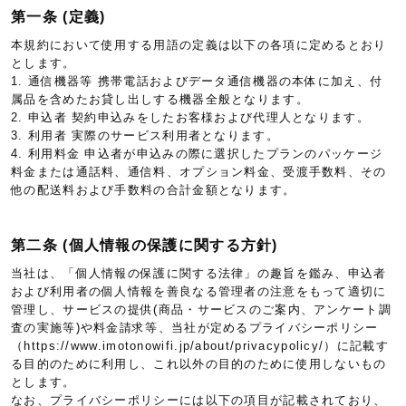
第一条 (定義)
本規約において使用する用語の定義は以下の各項に定めるとおり
とします。
1. 通信機器等 携帯電話およびデータ通信機器の本体に加え、付
属品を含めたお貸し出しする機器全般となります。
2. 申込者 契約申込みをしたお客様および代理人となります。
3. 利用者 実際のサービス利用者となります。
4. 利用料金 申込者が申込みの際に選択したプランのパッケージ
料金または通話料、通信料、オプション料金、受渡手数料、その
他の配送料および手数料の合計金額となります。
第二条 (個人情報の保護に関する方針)
当社は、「個人情報の保護に関する法律」の趣旨を鑑み、申込者
および利用者の個人情報を善良なる管理者の注意をもって適切に
管理し、サービスの提供(商品・サービスのご案内、アンケート調
査の実施等)や料金請求等、当社が定めるプライバシーポリシー
（https://www.imotonowifi.jp/about/privacypolicy/）に記載す
る目的のために利用し、これ以外の目的のために使用しないもの
とします。
なお、プライバシーポリシーには以下の項目が記載されており、