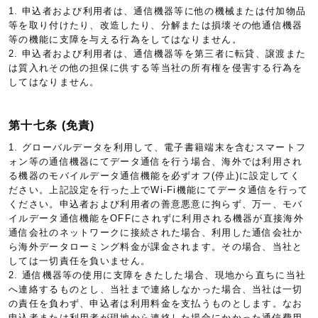
1. 申込者および利用者は、通信機器等に他の機械または付加物品
等を取り付けたり、改造したり、分解または損壊その他通信機器
等の機能に支障を与える行為をしてはなりません。
2. 申込者および利用者は、通信機器等を第三者に転貸、譲渡また
は質入れその他の担保に供する等当社の所有権を侵害する行為を
してはなりません。
第十七条 (免責)
1. グローバルデータを利用して、電子書籍端末を含むスマートフ
ォン等の通信機器にてデータ通信を行う場合、海外では利用され
る機器のモバイルデータ通信機能を必ずオフ(停止)に設定してく
ださい。上記設定を行った上でWi-Fi機能にてデータ通信を行って
ください。申込者および利用者の善意悪意に拘らず、万一、モバ
イルデータ通信機能をOFFにされずに利用される機器が直接海外
通信会社のネットワークに接続された場合、利用した通信会社か
ら海外データローミング料金が課金されます。その場合、当社と
しては一切責任を負いません。
2. 通信機器等の使用に支障をきたした場合、現地から直ちに当社
へ連絡するものとし、当社まで連絡しなかった場合、当社は一切
の責任を負わず、申込者は利用料金を支払うものとします。なお
申込者または利用者が現地から連絡した場合にかかった通信費用