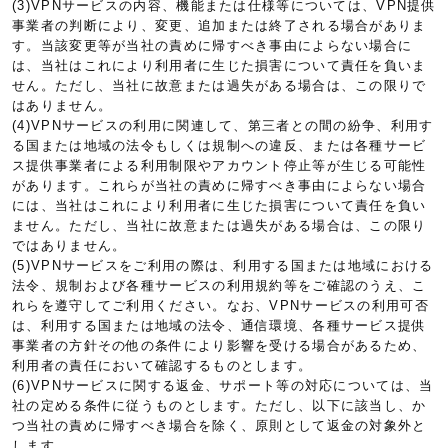
(3)VPNサービスの内容、機能または仕様等については、VPN提供
事業者の判断により、変更、追加または終了される場合がありま
す。当該変更等が当社の責めに帰すべき事由によらない場合に
は、当社はこれにより利用者に生じた損害について責任を負いま
せん。ただし、当社に故意または過失がある場合は、この限りで
はありません。
(4)VPNサービスの利用に関連して、第三者との間の紛争、利用す
る国または地域の法令もしくは規制への違反、または各種サービ
ス提供事業者による利用制限やアカウント停止等が生じる可能性
があります。これらが当社の責めに帰すべき事由によらない場合
には、当社はこれにより利用者に生じた損害について責任を負い
ません。ただし、当社に故意または過失がある場合は、この限り
ではありません。
(5)VPNサービスをご利用の際は、利用する国または地域における
法令、規制および各種サービスの利用規約等をご確認のうえ、こ
れらを遵守してご利用ください。なお、VPNサービスの利用可否
は、利用する国または地域の法令、通信環境、各種サービス提供
事業者の方針その他の条件により影響を受ける場合があるため、
利用者の責任において確認するものとします。
(6)VPNサービスに関する返金、サポート等の対応については、当
社の定める条件に従うものとします。ただし、以下に該当し、か
つ当社の責めに帰すべき場合を除く、原則として返金の対象外と
します。