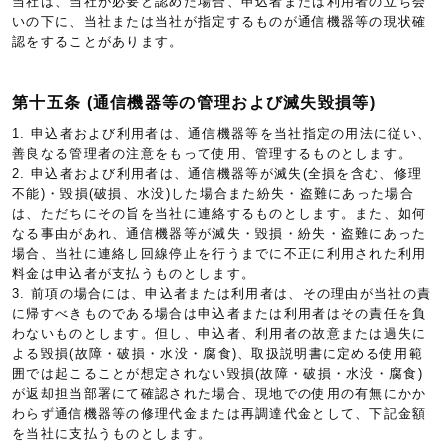
当社は、当社が必要と認めた場合、申込者または利用者の立ち会
いの下に、当社または当社が指定するものが通信機器等の現状確
認をすることがあります。
第十五条 (通信機器等の管理および滅失毀損等)
1. 申込者および利用者は、通信機器等を当社指定の用法に従い、
善良なる管理者の注意をもって使用、管理するものとします。
2. 申込者および利用者は、通信機器等が滅失(全損を含む、修理
不能)・毀損(破損、水没)した場合また紛失・盗難にあった場合
は、ただちにその旨を当社に連絡するものとします。また、如何
なる事由があれ、通信機器等が滅失・毀損・紛失・盗難にあった
場合、当社に連絡し回線停止を行うまでに不正に利用された利用
料金は申込者が支払うものとします。
3. 前項の場合には、申込者または利用者は、その理由が当社の責
に帰すべきものである場合は申込者または利用者はその責任を負
わないものとします。但し、申込者、利用者の故意または過失に
よる毀損(故障・破損・水没・腐食)、取扱説明書に定める使用範
囲では起こることが想定されない毀損(故障・破損・水没・腐食)
が返却担当部署にて確認された場合、現地での使用の有無にかか
わらず通信機器等の修理代金または再調達代金として、下記金額
を当社に支払うものとします。