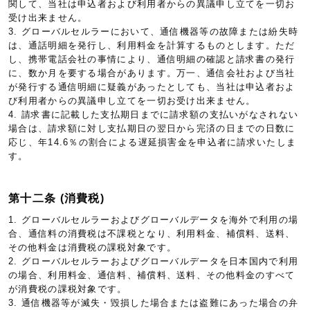
関して、当社は申込者および利用者からの異議申し立てを一切お
受け出来ません。
3. グローバルセルラーにおいて、通信機器等の故障または紛失時
は、通話明細を発行し、利用料金を計算するものとします。ただ
し、携帯電話会社の事情により、通信明細の確認と請求書の発行
に、数か月を要する場合があります。万一、通信会社および当社
が発行する通信明細に疑義があったとしても、当社は申込者およ
び利用者からの異議申し立てを一切お受け出来ません。
4. 請求書に記載した支払期日までに請求額の支払いがなされない
場合は、請求額に対し支払期日の翌日から完済の日までの日数に
応じ、年14.6％の割合による遅延損害金を申込者に請求いたしま
す。
第十二条 (消費税)
1. グローバルセルラーおよびグローバルデータを海外で利用の場
合、通信料の消費税は不課税となり、利用料金、補償料、送料、
その他料金は消費税の課税対象です。
2. グローバルセルラーおよびグローバルデータを日本国内で利用
の場合、利用料金、通信料、補償料、送料、その他料金のすべて
が消費税の課税対象です。
3. 通信機器等が滅失・毀損した場合または盗難にあった場合の弁