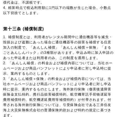
償代金は、不課税です。
4. 精算時点で税込利用額に1円以下の端数が生じた場合、小数点
以下切捨てとします。
第十三条 (補償制度)
1. 補償制度とは、利用者がレンタル期間中に通信機器等を滅失・
毀損および盗難にあった場合に通信機器等の損害を補償する任意
加入の制度で、「あんしん補償」「あんしん補償＋保険」「まる
ごとあんしんパック」の3種類があります。申込み時に加入申請の
あった申込者または利用者のみ、この制度を適用します。
2. 「あんしん補償」の料金および補償内容については、当社ホー
ムページおよび商品パンフレットにより申込者に対し申込時に提
示、案内するものとします。
3.「あんしん補償＋保険」の料金および補償内容については、当
社ホームページおよび商品パンフレットにより申込者に対し申込
時に提示、案内するものとします。海外旅行保険（傷害後遺障害
保険金支払特約、携行品損害補償特約、航空機寄託手荷物遅延等
費用補償特約、航空機遅延費用等補償特約）が付帯されます。付
帯される海外旅行保険については、引受保険会社である三井住友
海上火災保険株式会社の普通保険約款および特約の規定に基づき
ます。