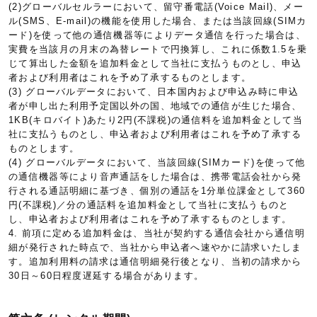
(2)グローバルセルラーにおいて、留守番電話(Voice Mail)、メー
ル(SMS、E-mail)の機能を使用した場合、または当該回線(SIMカ
ード)を使って他の通信機器等によりデータ通信を行った場合は、
実費を当該月の月末の為替レートで円換算し、これに係数1.5を乗
じて算出した金額を追加料金として当社に支払うものとし、申込
者および利用者はこれを予め了承するものとします。
(3) グローバルデータにおいて、日本国内および申込み時に申込
者が申し出た利用予定国以外の国、地域での通信が生じた場合、
1KB(キロバイト)あたり2円(不課税)の通信料を追加料金として当
社に支払うものとし、申込者および利用者はこれを予め了承する
ものとします。
(4) グローバルデータにおいて、当該回線(SIMカード)を使って他
の通信機器等により音声通話をした場合は、携帯電話会社から発
行される通話明細に基づき、個別の通話を1分単位課金として360
円(不課税)／分の通話料を追加料金として当社に支払うものと
し、申込者および利用者はこれを予め了承するものとします。
4. 前項に定める追加料金は、当社が契約する通信会社から通信明
細が発行された時点で、当社から申込者へ速やかに請求いたしま
す。追加利用料の請求は通信明細発行後となり、当初の請求から
30日～60日程度遅延する場合があります。