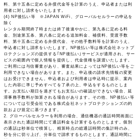
料、第十五条に定める弁償代金等を計算のうえ、申込者または利
用者に対し請求をいたします。
(4) NP後払い等 ※JAPAN WiFi、グローバルセルラーの申込を
除く
レンタル期間終了時または終了後速やかに、第九条に定める料
金、別途第五条、第八条に定める追加料金、補償料、受渡手数
料、第十五条に定める弁償代金、その他手数料等を計算のうえ、
申込者に対し請求をいたします。NP後払い等は株式会社ネットプ
ロテクションズの提供する｢NP後払い｣サービスが適用され、サー
ビスの範囲内で個人情報を提供し、代金債権を譲渡いたします。
ご利用には与信審査があり、審査結果によってはNP後払い等をご
利用できない場合があります。また、申込後の請求先情報の変更
はお受けできません。申込者および利用者は申込時に提示、案内
した内容に準じ予めすべてを了承の上、申込をするものとしま
す。お支払い期日を過ぎてもお支払いの確認ができない場合、延
滞事務手数料が加算される場合があります。その他、NP後払い等
については引受会社である株式会社ネットプロテクションズの約
款および規定に基づきます。
2. グローバルセルラーを利用の場合、通信機器の通話時間画面に
表示された通話時間にて通話料金を計算するものとします。個別
の通話は秒単位で積算し、精算時点の総通話時間の集計時のみ、
秒を分に切り上げ、分単位で請求するものとします。通話時間に