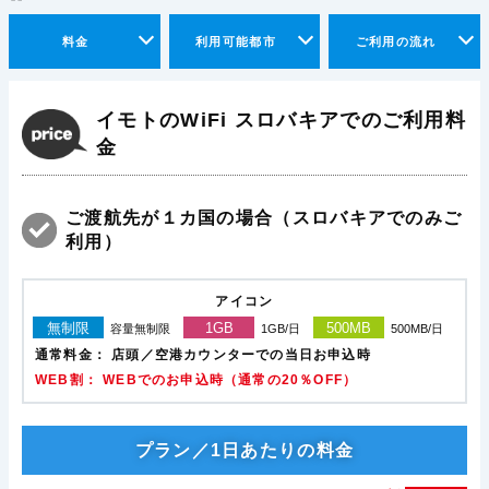
料金
利用可能都市
ご利用の流れ
イモトのWiFi スロバキアでのご利用料
金
ご渡航先が１カ国の場合（スロバキアでのみご
利用）
アイコン
無制限
1GB
500MB
容量無制限
1GB/日
500MB/日
通常料金：
店頭／空港カウンターでの当日お申込時
WEB割： WEBでのお申込時（通常の20％OFF）
プラン／1日あたりの料金