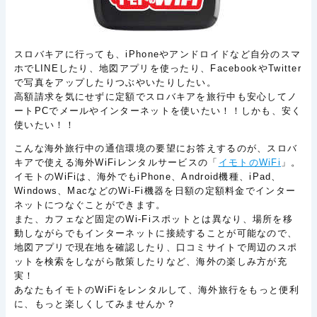
スロバキアに行っても、iPhoneやアンドロイドなど自分のスマ
ホでLINEしたり、地図アプリを使ったり、FacebookやTwitter
で写真をアップしたりつぶやいたりしたい。
高額請求を気にせずに定額でスロバキアを旅行中も安心してノ
ートPCでメールやインターネットを使いたい！！しかも、安く
使いたい！！
こんな海外旅行中の通信環境の要望にお答えするのが、スロバ
キアで使える海外WiFiレンタルサービスの「
イモトのWiFi
」。
イモトのWiFiは、海外でもiPhone、Android機種、iPad、
Windows、MacなどのWi-Fi機器を日額の定額料金でインター
ネットにつなぐことができます。
また、カフェなど固定のWi-Fiスポットとは異なり、場所を移
動しながらでもインターネットに接続することが可能なので、
地図アプリで現在地を確認したり、口コミサイトで周辺のスポ
ットを検索をしながら散策したりなど、海外の楽しみ方が充
実！
あなたもイモトのWiFiをレンタルして、海外旅行をもっと便利
に、もっと楽しくしてみませんか？