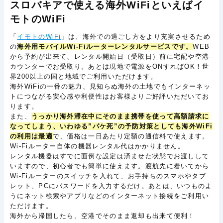
スロバキアで使える海外WiFiといえばイ
モトのWiFi
「
イモトのWiFi
」は、海外での過ごし方をより充実させるため
の
海外用モバイルWi-Fiルーターレンタルサービスです。
WEB
から予約が出来て、レンタル開始日（受取日）前に宅配や空港
カウンターでお受取り。あとは現地で電源をONすればOK！世
界200以上の国と地域でご利用いただけます。
海外WiFiの一番の魅力、見知らぬ海外の土地でもインターネッ
トにつながる安心感や利便性はお客様よりご好評いただいてお
ります。
また、
うっかり海外滞在中にそのまま携帯を使って高額請求に
なってしまう、いわゆる”パケ死”の予防対策としても海外WiFi
の利用は最適
で、価格は一日あたり定額の通信料で使えます。
Wi-Fiルーター自体の機器レンタル代はかかりません。
レンタル機器はすでに面倒な設定は済ませた状態でお渡しして
いますので、初心者でも簡単に使えます。渡航先に着いてから
Wi-Fiルーターのスイッチを入れて、お手持ちのスマホやタブ
レット、PCにパスワードを入力するだけ。あとは、いつものよ
うにネット検索やアプリなどのインターネット接続をご利用い
ただけます。
海外から帰国したら、空港でそのまま返却も出来て便利！