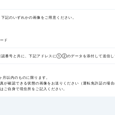
5.3円/秒(3
、下記のいずれかの画像をご用意ください。
5.3円/秒(3
5.3円/秒(3
ード
5.3円/秒(3
確認番号と共に、下記アドレスに①②のデータを添付して送信し
5.3円/秒(3
ヶ月以内のものに限ります。
5.3円/秒(3
真が確認できる状態の画像をお送りください（運転免許証の場合
はご自身で現住所をご記入ください。
6.0円/秒(3
6.0円/秒(3