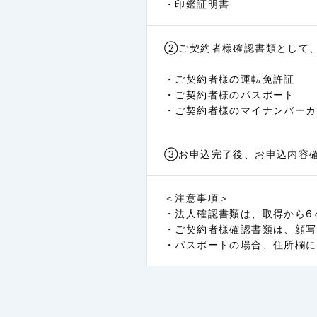
・印鑑証明書
マレーシア
②ご契約者様確認書類として
ミャンマー
・ご契約者様の運転免許証
中国
・ご契約者様のパスポート
・ご契約者様のマイナンバーカ
台湾
③お申込完了後、お申込内容
韓国
＜注意事項＞
・法人確認書類は、取得から6
香港
・ご契約者様確認書類は、顔写
・パスポートの場合、住所欄に
カンボジア
キルギス共和国