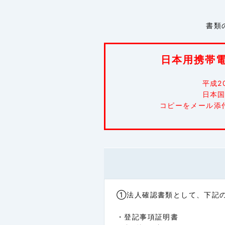
インドネシア
書類
シンガポール
日本用携帯
スリランカ
平成2
日本
タイ
コピーをメール添
フィリピン
ベトナム
①法人確認書類として、下記の
マカオ
・登記事項証明書