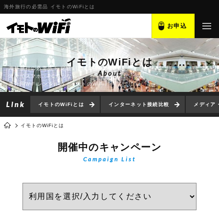
海外旅行の必需品 イモトのWiFiとは
お申込
イモトのWiFiとは
海外旅行の必需品！ 定額1日500円～
About
海外でスマホ・PC使うなら、
海外用WiFiレンタルの「イモトのWiFi」
イモトのWiFiとは
インターネット接続比較
メディア
イモトのWiFiとは
開催中のキャンペーン
Campaign List