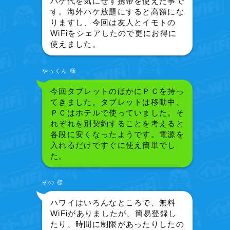
パケ代を気にせず携帯を使えた事で
す。海外パケ放題にすると高額にな
りますし、今回は友人とイモトの
WiFiをシェアしたので更にお得に
使えました。
やっくん 様
今回タブレットのほかにＰＣを持っ
てきました。タブレットは移動中、
ＰＣはホテルで使っていました。そ
れぞれを別契約することを考えると
各段に安くなったようです。電源を
入れるだけですぐに使え簡単でし
た。
その 様
ハワイはいろんなところで、無料
WiFiがありましたが、簡易登録し
たり、時間に制限があったりしたの