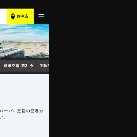
お申込
成田空港 第2
羽田空港
中部空港
関西空港
福岡
グローバル直営の空港カ
い。