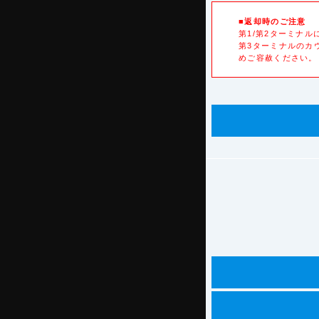
■返却時のご注意
第1/第2ターミナ
第3ターミナルのカ
めご容赦ください。