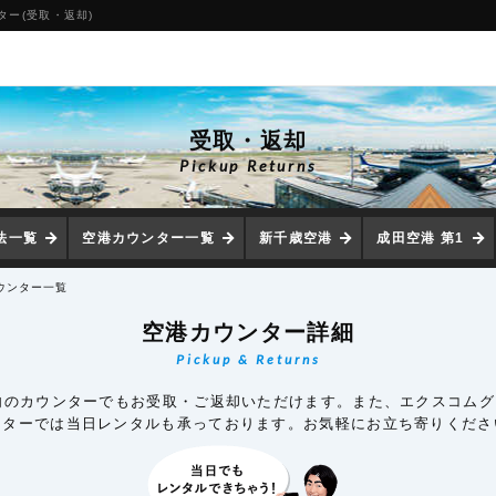
ター(受取・返却)
受取・返却
Pickup Returns
法一覧
空港カウンター一覧
新千歳空港
成田空港 第1
ウンター一覧
空港カウンター詳細
Pickup & Returns
港内のカウンターでもお受取・ご返却いただけます。また、エクスコム
ンターでは当日レンタルも承っております。お気軽にお立ち寄りくださ