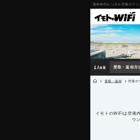
海外WiFiレンタル空港カウン
受取・返却方
受取・返却
空港カ
イモトのWiFiは空
ウ