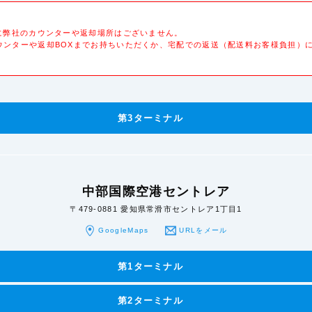
ルに弊社のカウンターや返却場所はございません。
ウンターや返却BOXまでお持ちいただくか、宅配での返送（配送料お客様負担）
第3ターミナル
中部国際空港セントレア
〒479-0881 愛知県常滑市セントレア1丁目1
GoogleMaps
URLをメール
第1ターミナル
第2ターミナル