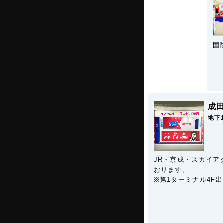
国
成
地下
JR・京成・スカイア
おります。
※第1ターミナル4F