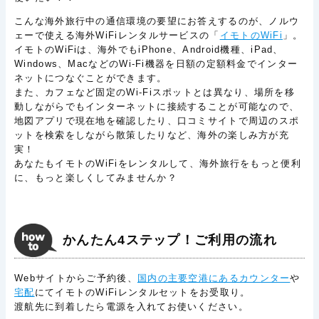
こんな海外旅行中の通信環境の要望にお答えするのが、ノルウ
ェーで使える海外WiFiレンタルサービスの「
イモトのWiFi
」。
イモトのWiFiは、海外でもiPhone、Android機種、iPad、
Windows、MacなどのWi-Fi機器を日額の定額料金でインター
ネットにつなぐことができます。
また、カフェなど固定のWi-Fiスポットとは異なり、場所を移
動しながらでもインターネットに接続することが可能なので、
地図アプリで現在地を確認したり、口コミサイトで周辺のスポ
ットを検索をしながら散策したりなど、海外の楽しみ方が充
実！
あなたもイモトのWiFiをレンタルして、海外旅行をもっと便利
に、もっと楽しくしてみませんか？
かんたん4ステップ！ご利用の流れ
Webサイトからご予約後、
国内の主要空港にあるカウンター
や
宅配
にてイモトのWiFiレンタルセットをお受取り。
渡航先に到着したら電源を入れてお使いください。