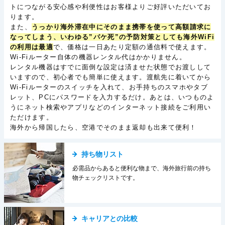
トにつながる安心感や利便性はお客様よりご好評いただいてお
ります。
また、
うっかり海外滞在中にそのまま携帯を使って高額請求に
なってしまう、いわゆる”パケ死”の予防対策としても海外WiFi
の利用は最適
で、価格は一日あたり定額の通信料で使えます。
Wi-Fiルーター自体の機器レンタル代はかかりません。
レンタル機器はすでに面倒な設定は済ませた状態でお渡しして
いますので、初心者でも簡単に使えます。渡航先に着いてから
Wi-Fiルーターのスイッチを入れて、お手持ちのスマホやタブ
レット、PCにパスワードを入力するだけ。あとは、いつものよ
うにネット検索やアプリなどのインターネット接続をご利用い
ただけます。
海外から帰国したら、空港でそのまま返却も出来て便利！
持ち物リスト
必需品からあると便利な物まで、海外旅行前の持ち
物チェックリストです。
キャリアとの比較