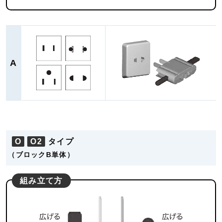
A
O
O2
タイプ
（ブロックB単体）
組み立て方