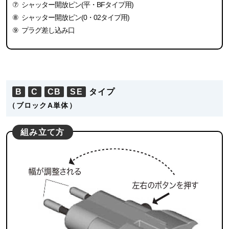
⑦
シャッター開放ピン(平・BFタイプ用)
⑧
シャッター開放ピン(0・02タイプ用)
⑨
プラグ差し込み口
B
C
CB
SE
タイプ
（ブロックA単体）
組み立て方