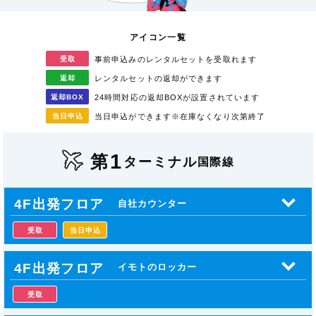
アイコン一覧
受取
事前申込みのレンタル
セットを受取れます
返却
レンタルセットの返却が
できます
返却
BOX
24時間対応の返却BOXが
設置されています
当日
申込
当日申込ができます
※在庫なくなり次第終了
1
第
ターミナル
国際線
4F出発フロア
自社カウンター
受取
当日申込
4F出発フロア
イモトのロッカー
受取