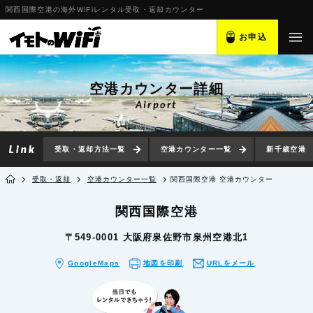
関西国際空港の海外WiFiレンタル受取・返却カウンター
お申込
空港カウンター詳細
Airport
受取・返却方法一覧
空港カウンター一覧
新千歳空港
受取・返却
空港カウンター一覧
関西国際空港 空港カウンター
関西国際空港
〒549-0001 大阪府泉佐野市泉州空港北1
GoogleMaps
地図を印刷
URLをメール