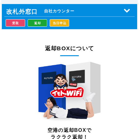
改札外窓口
自社カウンター
受取
返却
当日申込
返却BOXについて
空港の返却BOXで
ラクラク返却！