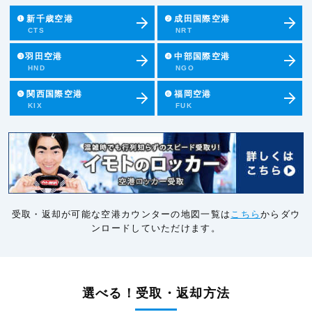
❶
新千歳空港
❷
成田国際空港
CTS
NRT
❸羽田空港
❹
中部国際空港
HND
NGO
❺
関西国際空港
❻
福岡空港
KIX
FUK
受取・返却が可能な空港カウンターの地図一覧は
こちら
からダウ
ンロードしていただけます。
選べる！受取・返却方法