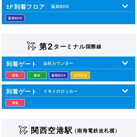
1F到着フロア
返却BOX
返却BOX
2
第
ターミナル
国際線
到着ゲート
自社カウンター
受取
返却
返却BOX
当日申込
到着ゲート
イモトのロッカー
受取
関西空港駅
（南海電鉄改札横）