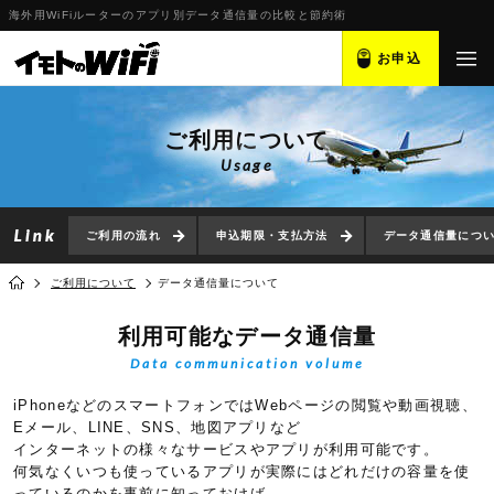
海外用WiFiルーターのアプリ別データ通信量の比較と節約術
お申込
ご利用について
Usage
ご利用の流れ
申込期限・支払方法
データ通信量につ
ご利用について
データ通信量について
利用可能なデータ通信量
Data communication volume
iPhoneなどのスマートフォンではWebページの閲覧や動画視聴、
Eメール、LINE、SNS、地図アプリなど
インターネットの様々なサービスやアプリが利用可能です。
何気なくいつも使っているアプリが実際にはどれだけの容量を使
っているのかを事前に知っておけば