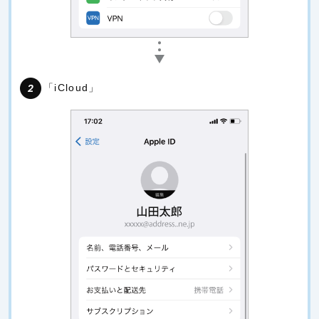
「iCloud」