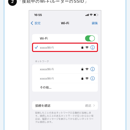
「接続中のWi-FiルーターのSSID」