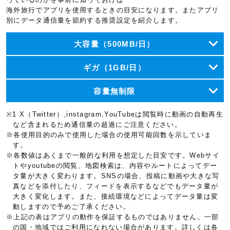
海外旅行でアプリを使用するときの目安になります。またアプリ
別にデータ通信量を節約する推奨設定を紹介します。
大容量（500MB/日）
ギガ（1GB/日）
容量無制限
※1 X（Twitter）,instagram,YouTubeは閲覧時に動画の自動再生
など含まれるため通信量の超過にご注意ください。
※各使用目的のみで使用した場合の使用可能回数を示していま
す。
※各数値はあくまで一般的な利用を想定した目安です。Webサイ
トやyoutubeの閲覧、地図検索は、内容やルートによってデー
タ量が大きく変わります。SNSの場合、投稿に動画や大きな写
真などを添付したり、フィードを表示するなどでもデータ量が
大きく変化します。また、接続環境などによってデータ量は変
動しますので予めご了承ください。
※上記の表はアプリの動作を保証するものではありません。一部
の国・地域ではご利用になれない場合があります。詳しくは各