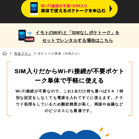
イモトのWiFiと
「SIMなしポケトーク」
を
セットでレンタルする場合はこちら
料金プラン
ポケトーク単体（SIM入り）
SIM入りだからWi-Fi接続が不要
ポケト
ーク単体で手軽に使える
Wi-Fi接続が不要なので、これ1台だけ持ち運べばＯＫ！
特
別な設定をしなくても電源を入れてすぐに使えます。
クラ
ウド処理をしているため翻訳精度が高く、商談や会議など
のビジネスにも最適です。