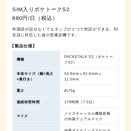
SIM入りポケトークS2
880円/日（税込）
外国語が話せなくてもタップひとつで対話ができる、91
言語に対応した超小型通訳機です。
【製品仕様】
PACKETALK S2（ポケトー
機種
クS2）
本体サイズ
（幅×高さ
53.8mmｘ91.6mmｘ
×奥行き）
11.5mm
重さ
約75g
連続待受時間
179時間（7.5日）
ノイズキャンセル機能搭載
マイク
の内蔵デュアルマイク
内蔵ダイナミックスピーカ