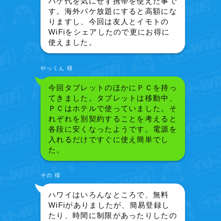
パケ代を気にせず携帯を使えた事で
す。海外パケ放題にすると高額にな
りますし、今回は友人とイモトの
WiFiをシェアしたので更にお得に
使えました。
やっくん 様
今回タブレットのほかにＰＣを持っ
てきました。タブレットは移動中、
ＰＣはホテルで使っていました。そ
れぞれを別契約することを考えると
各段に安くなったようです。電源を
入れるだけですぐに使え簡単でし
た。
その 様
ハワイはいろんなところで、無料
WiFiがありましたが、簡易登録し
たり、時間に制限があったりしたの