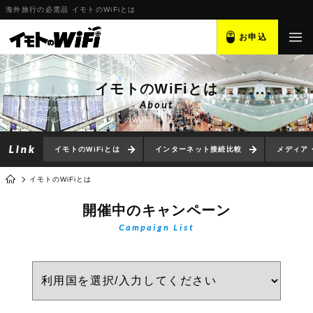
海外旅行の必需品 イモトのWiFiとは
お申込
イモトのWiFiとは
海外旅行の必需品！ 定額1日500円～
About
海外でスマホ・PC使うなら、
海外用WiFiレンタルの「イモトのWiFi」
イモトのWiFiとは
インターネット接続比較
メディア
イモトのWiFiとは
開催中のキャンペーン
Campaign List