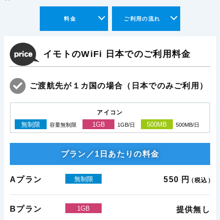
料金
ご利用の流れ
イモトのWiFi 日本でのご利用料金
ご渡航先が１カ国の場合（日本でのみご利用）
アイコン
無制限
1GB
500MB
容量無制限
1GB/日
500MB/日
プラン／1日あたりの料金
Aプラン
無制限
550 円
（税込）
Bプラン
1GB
提供無し