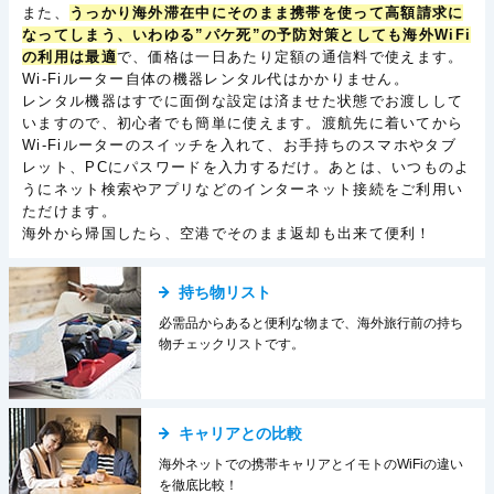
また、
うっかり海外滞在中にそのまま携帯を使って高額請求に
なってしまう、いわゆる”パケ死”の予防対策としても海外WiFi
の利用は最適
で、価格は一日あたり定額の通信料で使えます。
Wi-Fiルーター自体の機器レンタル代はかかりません。
レンタル機器はすでに面倒な設定は済ませた状態でお渡しして
いますので、初心者でも簡単に使えます。渡航先に着いてから
Wi-Fiルーターのスイッチを入れて、お手持ちのスマホやタブ
レット、PCにパスワードを入力するだけ。あとは、いつものよ
うにネット検索やアプリなどのインターネット接続をご利用い
ただけます。
海外から帰国したら、空港でそのまま返却も出来て便利！
持ち物リスト
必需品からあると便利な物まで、海外旅行前の持ち
物チェックリストです。
キャリアとの比較
海外ネットでの携帯キャリアとイモトのWiFiの違い
を徹底比較！