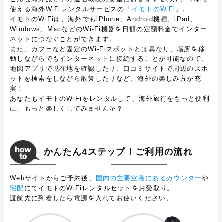
使える海外WiFiレンタルサービスの「
イモトのWiFi
」。
イモトのWiFiは、海外でもiPhone、Android機種、iPad、
Windows、MacなどのWi-Fi機器を日額の定額料金でインター
ネットにつなぐことができます。
また、カフェなど固定のWi-Fiスポットとは異なり、場所を移
動しながらでもインターネットに接続することが可能なので、
地図アプリで現在地を確認したり、口コミサイトで周辺のスポ
ットを検索をしながら散策したりなど、海外の楽しみ方が充
実！
あなたもイモトのWiFiをレンタルして、海外旅行をもっと便利
に、もっと楽しくしてみませんか？
かんたん4ステップ！ご利用の流れ
Webサイトからご予約後、
国内の主要空港にあるカウンター
や
宅配
にてイモトのWiFiレンタルセットをお受取り。
渡航先に到着したら電源を入れてお使いください。